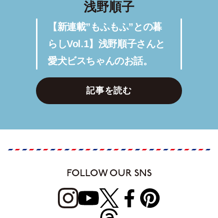
浅野順子
【新連載”もふもふ”との暮
らしVol.1】浅野順子さんと
愛犬ビスちゃんのお話。
記事を読む
FOLLOW OUR SNS