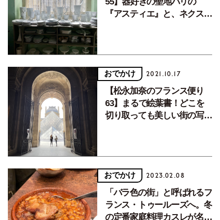
55】器好きの聖地パリの
『アスティエ』と、ネクスト
ブレイク候補のブランド案
内。
おでかけ
2021.10.17
【松永加奈のフランス便り
63】まるで絵葉書！どこを
切り取っても美しい街の写真
でパリ暮らしを振り返り。
おでかけ
2023.02.08
「バラ色の街」と呼ばれるフ
ランス・トゥールーズへ。冬
の定番家庭料理カスレが名物