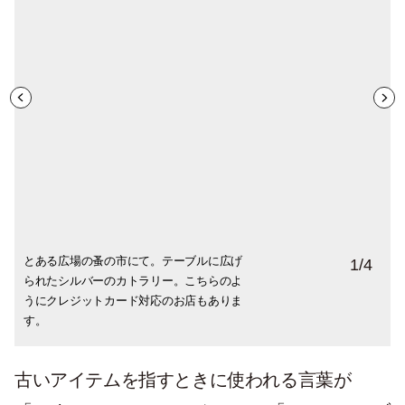
とある広場の蚤の市にて。テーブルに広げ
コレクターもいるというフェーブ（ガレッ
本や図鑑専門のお店もあります。かなり綺
古いキーホルダーを見つけたマダム。「ど
1
/
4
られたシルバーのカトラリー。こちらのよ
トデロワの中に入った陶器の人形）は未使
麗な状態で出されていました。
うやって付けたらいいの？」と店主に訊ね
うにクレジットカード対応のお店もありま
用のBOX入り。この後別のお店で使用済み
ているところ。
す。
の安い同じものを発見。
古いアイテムを指すときに使われる言葉が