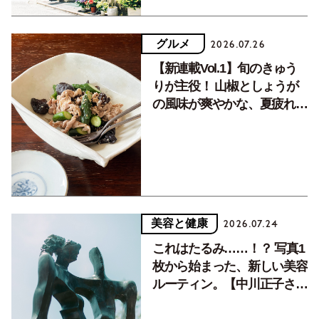
グルメ
2026.07.26
【新連載Vol.1】旬のきゅう
りが主役！ 山椒としょうが
の風味が爽やかな、夏疲れを
癒す10分おかず
美容と健康
2026.07.24
これはたるみ……！？ 写真1
枚から始まった、新しい美容
ルーティン。【中川正子さん
フォトエッセイVol.2】