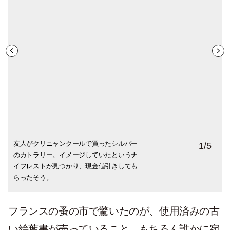
友人がクリニャンクールで買ったシルバー
いつかのダンボールの中から見つけたフラ
先日購入したフランスらしいデザインのお
友人が地方ブロカントで買ってきてくれた
袋にごっそり詰まったフェーブから見つけ
1
/
5
のカトラリー。イメージしていたというナ
ンスのお皿。3枚5€が3€に。最近調べたら
皿。左下は「少し欠けているけどよかった
鋳物ホーロ鍋は、なんと１€！状態もデザイ
たかわいい子。店主は「1つ55サンチーム」
イフレストが見つかり、現金値引きしても
結構良いものでした。毎回どこで作られた
ら」と店主のマダムがプレゼントして下さ
ンも使い勝手も良くお気に入りです。
と言っていたのに、買う時には2つでも3つ
らったそう。
物かは確認しています。
いました。
でも1€、適当！
フランスの蚤の市で驚いたのが、使用済みの古
い絵葉書が売っていること。もちろん誰かに宛