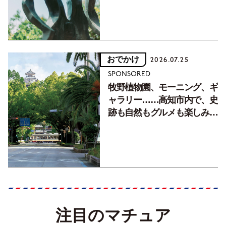
おでかけ
2026.07.25
SPONSORED
牧野植物園、モーニング、ギ
ャラリー……高知市内で、史
跡も自然もグルメも楽しみ尽
くす！【地元の本屋さんとつ
くった町歩きガイド／高知編
Part1】
注目のマチュア