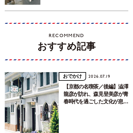
RECOMMEND
おすすめ記事
おでかけ
2026.07.19
【京都の名喫茶／後編】澁澤
龍彦が訪れ、森見登美彦が青
春時代を過ごした文化が息づ
く居場所。