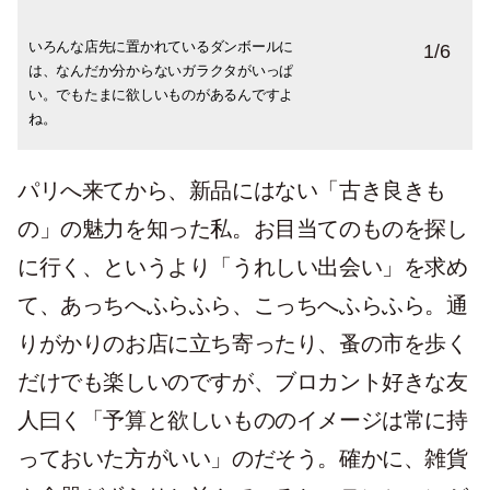
いろんな店先に置かれているダンボールに
店主のセンスが光るブロカントショップ。
統一感のないアングラな雰囲気が漂うお店
地方のブロカント巡りが好きな友人からの1
ばらばらのカトラリーの同じデザインを探
斬新なコートかけ？何かの蹄、であること
1
/
6
は、なんだか分からないガラクタがいっぱ
パリには古着のお店も多く、年代物のオー
も侮れず。ものすごいお宝は（多分）あり
枚。「いいものを見つけるなら朝イチが勝
す人たち。似ていても微妙に違ったりする
は間違いない…。果たしてどんな人の手に
い。でもたまに欲しいものがあるんですよ
トクチュール専門店は見るだけでも楽しい
ませんが、高級アンティークショップには
負」とのこと。価格もパリより地方の方が
んですよね。
渡るのか気になります。
ね。
です。
ない面白さはあります！
断然安いんだそう。
パリへ来てから、新品にはない「古き良きも
の」の魅力を知った私。お目当てのものを探し
に行く、というより「うれしい出会い」を求め
て、あっちへふらふら、こっちへふらふら。通
りがかりのお店に立ち寄ったり、蚤の市を歩く
だけでも楽しいのですが、ブロカント好きな友
人曰く「予算と欲しいもののイメージは常に持
っておいた方がいい」のだそう。確かに、雑貨