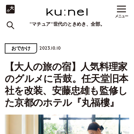
メニュー
"マチュア"世代のときめき、全部。
2023.10.10
おでかけ
【大人の旅の宿】人気料理家
のグルメに舌鼓。任天堂旧本
社を改装、安藤忠雄も監修し
た京都のホテル『丸福樓』