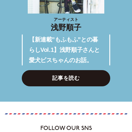
アーティスト
浅野順子
【新連載”もふもふ”との暮
らしVol.1】浅野順子さんと
愛犬ビスちゃんのお話。
記事を読む
FOLLOW OUR SNS