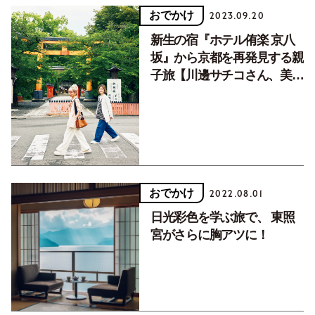
おでかけ
2023.09.20
新生の宿『ホテル侑楽 京八
坂』から京都を再発見する親
子旅【川邊サチコさん、美木
ちがやさん】
おでかけ
2022.08.01
日光彩色を学ぶ旅で、 東照
宮がさらに胸アツに！