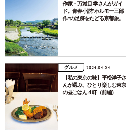
作家・万城目 学さんがガイ
ド。青春小説”ホルモー三部
作”の足跡をたどる京都旅。
グルメ
2024.04.04
【私の東京の味】平松洋子さ
んが選ぶ、ひとり楽しむ東京
の昼ごはん４軒（前編）