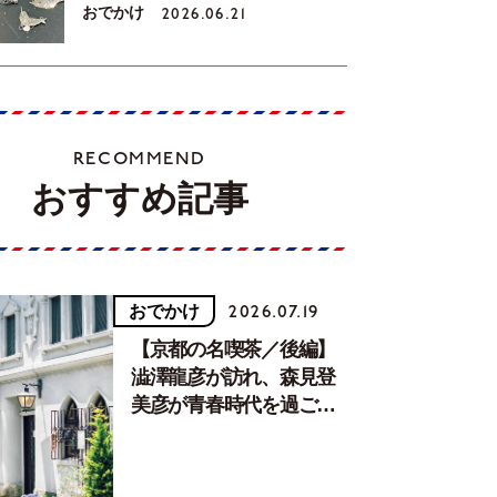
おでかけ
2026.06.21
RECOMMEND
おすすめ記事
おでかけ
2026.07.19
【京都の名喫茶／後編】
澁澤龍彦が訪れ、森見登
美彦が青春時代を過ごし
た文化が息づく居場所。