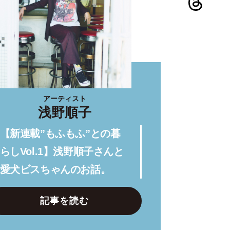
アーティスト
浅野順子
【新連載”もふもふ”との暮
らしVol.1】浅野順子さんと
愛犬ビスちゃんのお話。
記事を読む