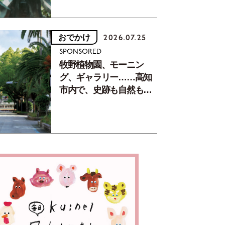
おでかけ
2026.07.25
SPONSORED
牧野植物園、モーニン
グ、ギャラリー……高知
市内で、史跡も自然もグ
ルメも楽しみ尽くす！
【地元の本屋さんとつく
った町歩きガイド／高知
編Part1】