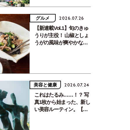
グルメ
2026.07.26
【新連載Vol.1】旬のきゅ
うりが主役！ 山椒としょ
うがの風味が爽やかな、
夏疲れを癒す10分おかず
美容と健康
2026.07.24
これはたるみ……！？ 写
真1枚から始まった、新し
い美容ルーティン。【中
川正子さんフォトエッセ
イVol.2】