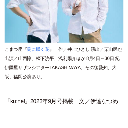
こまつ座『
闇に咲く花
』 作／井上ひさし 演出／栗山民也
出演／山西惇、松下洸平、浅利陽介ほか 8月4日～30日 紀
伊國屋サザンシアターTAKASHIMAYA、その後愛知、大
阪、福岡公演あり。
『ku:nel』2023年9月号掲載 文／伊達なつめ