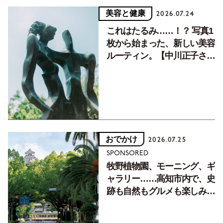
美容と健康
2026.07.24
これはたるみ……！？ 写真1
枚から始まった、新しい美容
ルーティン。【中川正子さん
フォトエッセイVol.2】
おでかけ
2026.07.25
SPONSORED
牧野植物園、モーニング、ギ
ャラリー……高知市内で、史
跡も自然もグルメも楽しみ尽
くす！【地元の本屋さんとつ
くった町歩きガイド／高知編