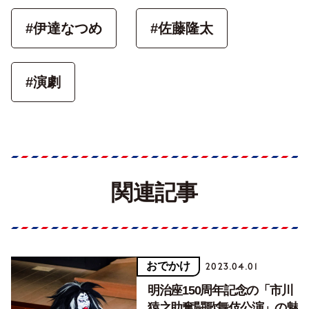
#伊達なつめ
#佐藤隆太
#演劇
関連記事
おでかけ
2023.04.01
明治座150周年記念の「市川
猿之助奮闘歌舞伎公演」の魅