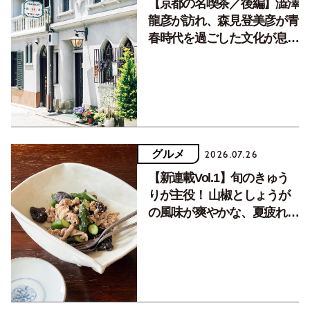
【京都の名喫茶／後編】澁澤
龍彦が訪れ、森見登美彦が青
春時代を過ごした文化が息づ
く居場所。
グルメ
2026.07.26
【新連載Vol.1】旬のきゅう
りが主役！ 山椒としょうが
の風味が爽やかな、夏疲れを
癒す10分おかず