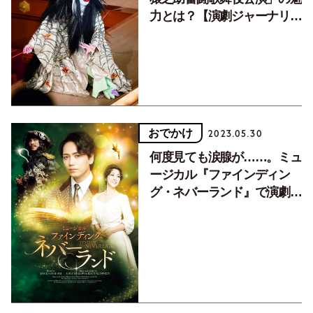
力とは？【演劇ジャーナリス
トのおすすめ舞台】
おでかけ
2023.05.30
何度見ても涙腺が……。ミュ
ージカル『ファインディン
グ・ネバーランド』で演劇的
喜びに満ちた体験！