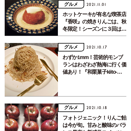
グルメ
2021.11.01
ホットケーキが有名な喫茶店
『香咲』の焼きりんごは、秋
冬限定！シーズンに３回は食
べたい魅惑の味。
グルメ
2021.10.17
わずか1mm！芸術的モンブ
ランはわざわざ熱海に行く価
値あり！『和栗菓子kiito-生
糸-』の衝撃。
グルメ
2021.10.18
フォトジェニック！りんご飴
は今が旬。甘みと酸味のバラ