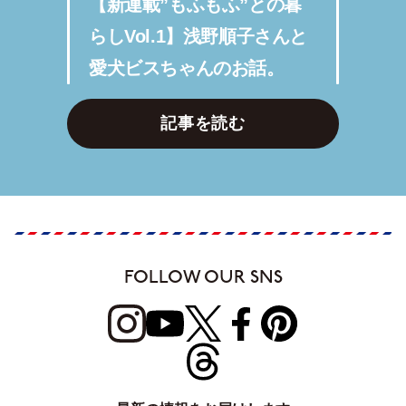
【新連載”もふもふ”との暮
らしVol.1】浅野順子さんと
愛犬ビスちゃんのお話。
記事を読む
FOLLOW OUR SNS