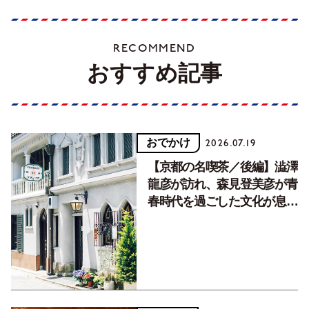
RECOMMEND
おすすめ記事
おでかけ
2026.07.19
【京都の名喫茶／後編】澁澤
龍彦が訪れ、森見登美彦が青
春時代を過ごした文化が息づ
く居場所。