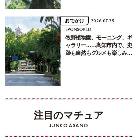
おでかけ
2026.07.25
SPONSORED
牧野植物園、モーニング、ギ
ャラリー……高知市内で、史
跡も自然もグルメも楽しみ尽
くす！【地元の本屋さんとつ
くった町歩きガイド／高知編
Part1】
注目のマチュア
JUNKO ASANO