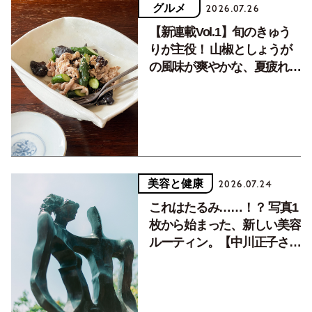
グルメ
2026.07.26
【新連載Vol.1】旬のきゅう
りが主役！ 山椒としょうが
の風味が爽やかな、夏疲れを
癒す10分おかず
美容と健康
2026.07.24
これはたるみ……！？ 写真1
枚から始まった、新しい美容
ルーティン。【中川正子さん
フォトエッセイVol.2】