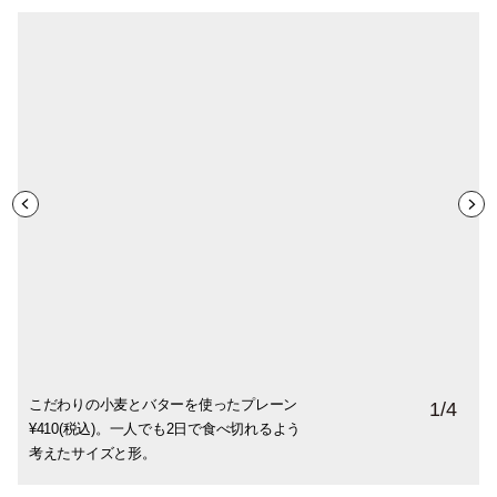
こだわりの小麦とバターを使ったプレーン
生地に大粒のサルタナレーズンを入れたリ
クリームチーズ¥540。ほかにチェダーチー
ほろ苦いキャラメルヌガーとナッツを焼き
1
/
4
¥410(税込)。一人でも2日で食べ切れるよう
ッチなブドウパン、ブリオッシュ サルタナ
ズを入れたブリオッシュ¥ 540(各税込)。こ
込んだ、ヌガー¥540(税込)。スイーツギフ
考えたサイズと形。
レーズン¥540(税込)
れはおやつにも食事にも。
トにもできるキューブ型。