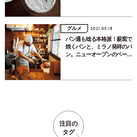
グルメ
2021.05.18
パン通も唸る本格派！薪窯で
焼くパンと、ミラノ発祥のパ
ン。ニューオープンのベーカ
リー。
注目の
タグ