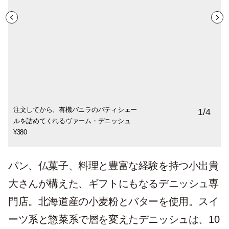
注文してから、有機バニラのパティシェー
ミルク林檎¥450。フルーツによって多彩な
洋ナシを赤ワインで フランベ。果実の 瑞々
丸ごと1本のったバジルソーセージ¥ 460。
1
/
4
ルを詰めてくれるヴァーム・デニッシュ
クリームを使い分けていて、パティスリー
しさはそのままに、香りを添えたポ ワー
惣菜系は、スイーツ系の生地と折り方を変
¥380
レベルのクオリティ。
ル・ヴァンルー ジュ¥420
える工夫も。
パン、仏菓子、料理と豊富な経験を持つ小出貴
大さんが構えた、ギフトにもなるデニッシュ専
門店。北海道産の小麦粉とバターを使用。スイ
ーツ系と惣菜系で層を変えたデニッシュは、10