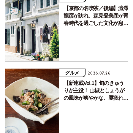
【京都の名喫茶／後編】澁澤
龍彦が訪れ、森見登美彦が青
春時代を過ごした文化が息づ
く居場所。
グルメ
2026.07.26
【新連載Vol.1】旬のきゅう
りが主役！ 山椒としょうが
の風味が爽やかな、夏疲れを
癒す10分おかず