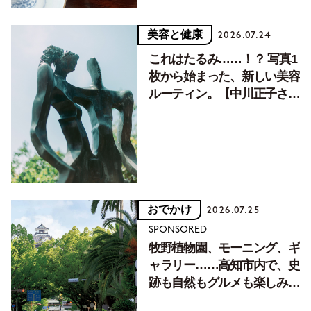
美容と健康
2026.07.24
これはたるみ……！？ 写真1
枚から始まった、新しい美容
ルーティン。【中川正子さん
フォトエッセイVol.2】
おでかけ
2026.07.25
SPONSORED
牧野植物園、モーニング、ギ
ャラリー……高知市内で、史
跡も自然もグルメも楽しみ尽
くす！【地元の本屋さんとつ