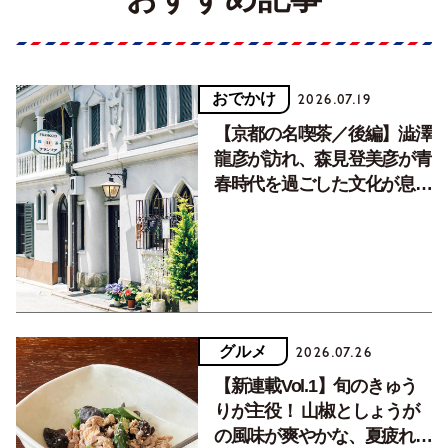
おでかけ
2026.07.19
【京都の名喫茶／後編】澁澤
龍彦が訪れ、森見登美彦が青
春時代を過ごした文化が息づ
く居場所。
グルメ
2026.07.26
【新連載Vol.1】旬のきゅう
りが主役！ 山椒としょうが
の風味が爽やかな、夏疲れを