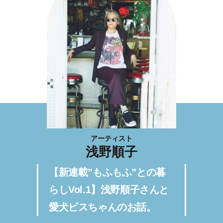
アーティスト
浅野順子
【新連載”もふもふ”との暮
らしVol.1】浅野順子さんと
愛犬ビスちゃんのお話。