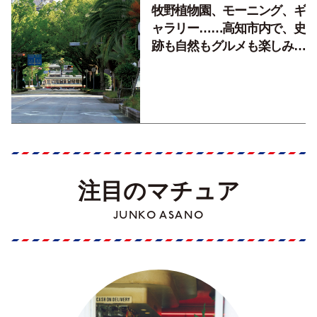
牧野植物園、モーニング、ギ
ャラリー……高知市内で、史
跡も自然もグルメも楽しみ尽
くす！【地元の本屋さんとつ
くった町歩きガイド／高知編
Part1】
注目のマチュア
JUNKO ASANO