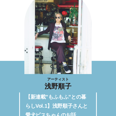
アーティスト
浅野順子
【新連載”もふもふ”との暮
らしVol.1】浅野順子さんと
愛犬ビスちゃんのお話。