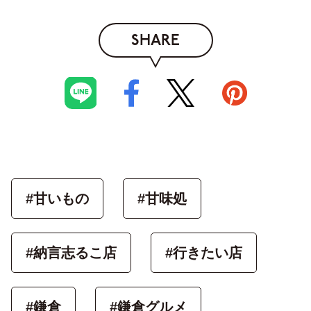
SHARE
#甘いもの
#甘味処
#納言志るこ店
#行きたい店
#鎌倉
#鎌倉グルメ