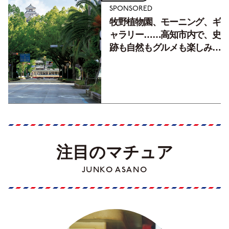
SPONSORED
牧野植物園、モーニング、ギ
ャラリー……高知市内で、史
跡も自然もグルメも楽しみ尽
くす！【地元の本屋さんとつ
くった町歩きガイド／高知編
Part1】
注目のマチュア
JUNKO ASANO