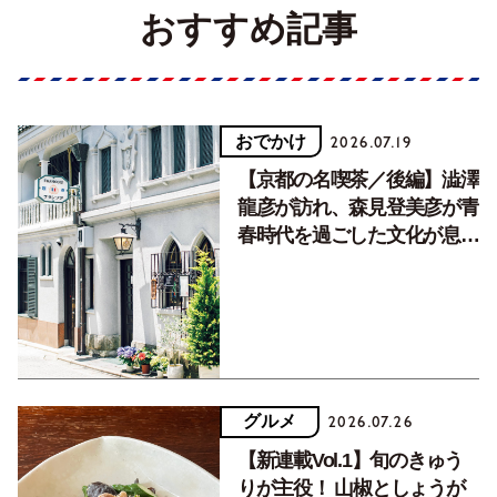
おすすめ記事
おでかけ
2026.07.19
【京都の名喫茶／後編】澁澤
龍彦が訪れ、森見登美彦が青
春時代を過ごした文化が息づ
く居場所。
グルメ
2026.07.26
【新連載Vol.1】旬のきゅう
りが主役！ 山椒としょうが