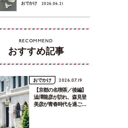
おでかけ
2026.06.21
RECOMMEND
おすすめ記事
おでかけ
2026.07.19
【京都の名喫茶／後編】
澁澤龍彦が訪れ、森見登
美彦が青春時代を過ごし
た文化が息づく居場所。