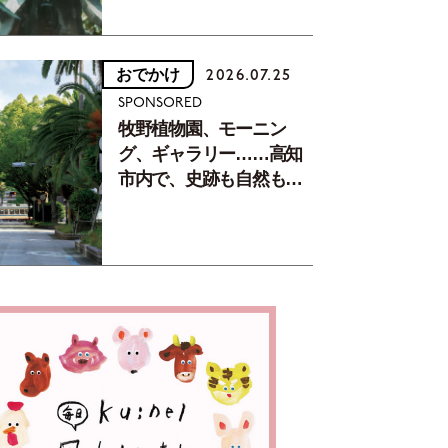
おでかけ
2026.07.25
SPONSORED
牧野植物園、モーニン
グ、ギャラリー……高知
市内で、史跡も自然もグ
ルメも楽しみ尽くす！
【地元の本屋さんとつく
った町歩きガイド／高知
編Part1】