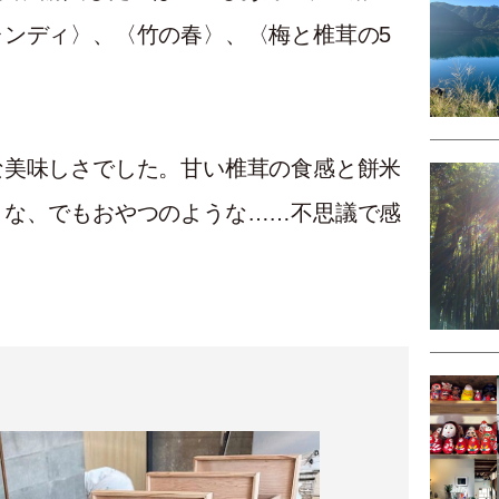
ンディ〉、〈竹の春〉、〈梅と椎茸の5
な美味しさでした。甘い椎茸の食感と餅米
うな、でもおやつのような……不思議で感