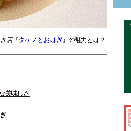
はぎ店『
タケノとおはぎ
』の魅力とは？
な美味しさ
はぎ