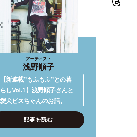
アーティスト
浅野順子
【新連載”もふもふ”との暮
らしVol.1】浅野順子さんと
愛犬ビスちゃんのお話。
記事を読む