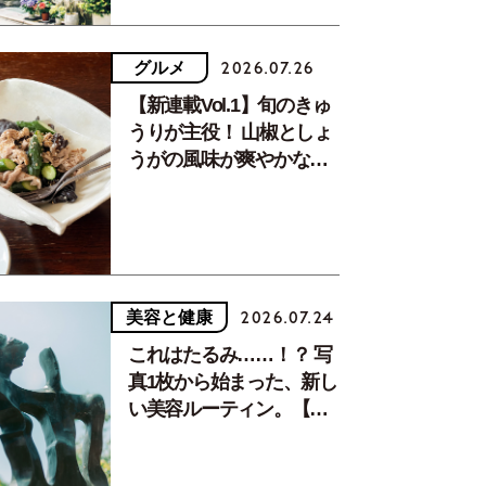
んがひっきりなしに訪れる。
グルメ
2026.07.26
【新連載Vol.1】旬のきゅ
うりが主役！ 山椒としょ
うがの風味が爽やかな、
夏疲れを癒す10分おかず
美容と健康
2026.07.24
これはたるみ……！？ 写
真1枚から始まった、新し
い美容ルーティン。【中
川正子さんフォトエッセ
イVol.2】