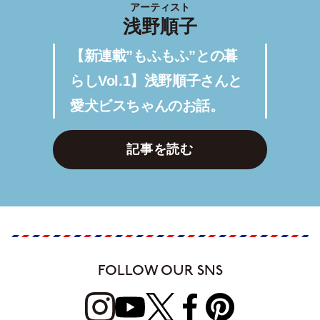
アーティスト
浅野順子
【新連載”もふもふ”との暮
らしVol.1】浅野順子さんと
愛犬ビスちゃんのお話。
記事を読む
FOLLOW OUR SNS