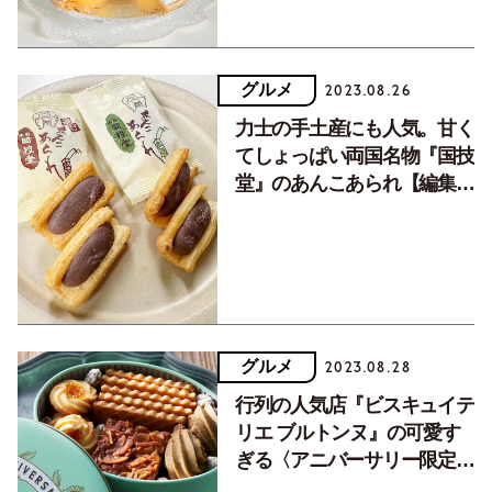
グルメ
2023.08.26
力士の手土産にも人気。甘く
てしょっぱい両国名物『国技
堂』のあんこあられ【編集部
のおもたせ】
グルメ
2023.08.28
行列の人気店『ビスキュイテ
リエ ブルトンヌ』の可愛す
ぎる〈アニバーサリー限定ク
ッキー缶〉が今年も登場！