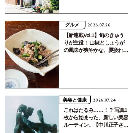
グルメ
2026.07.26
【新連載Vol.1】旬のきゅう
りが主役！ 山椒としょうが
の風味が爽やかな、夏疲れを
癒す10分おかず
美容と健康
2026.07.24
これはたるみ……！？ 写真1
枚から始まった、新しい美容
ルーティン。【中川正子さん
フォトエッセイVol.2】