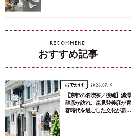
RECOMMEND
おすすめ記事
おでかけ
2026.07.19
【京都の名喫茶／後編】澁澤
龍彦が訪れ、森見登美彦が青
春時代を過ごした文化が息づ
く居場所。