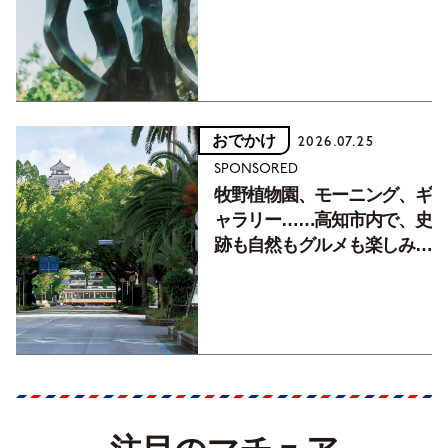
おでかけ
2026.07.25
SPONSORED
牧野植物園、モーニング、ギ
ャラリー……高知市内で、史
跡も自然もグルメも楽しみ尽
くす！【地元の本屋さんとつ
くった町歩きガイド／高知編
Part1】