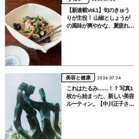
【新連載Vol.1】旬のきゅう
りが主役！ 山椒としょうが
の風味が爽やかな、夏疲れを
癒す10分おかず
美容と健康
2026.07.24
これはたるみ……！？ 写真1
枚から始まった、新しい美容
ルーティン。【中川正子さん
フォトエッセイVol.2】