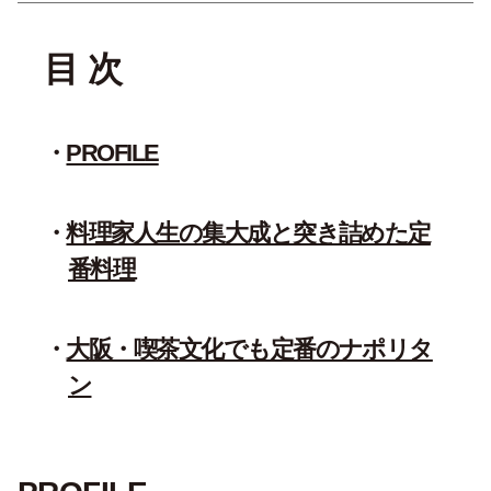
目 次
PROFILE
料理家人生の集大成と突き詰めた定
番料理
大阪・喫茶文化でも定番のナポリタ
ン