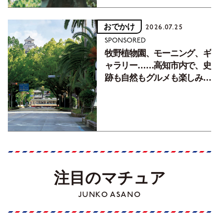
おでかけ
2026.07.25
SPONSORED
牧野植物園、モーニング、ギ
ャラリー……高知市内で、史
跡も自然もグルメも楽しみ尽
くす！【地元の本屋さんとつ
くった町歩きガイド／高知編
Part1】
注目のマチュア
JUNKO ASANO