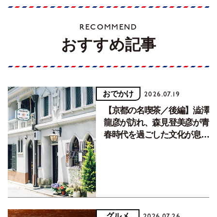
RECOMMEND
おすすめ記事
おでかけ
2026.07.19
【京都の名喫茶／後編】澁澤
龍彦が訪れ、森見登美彦が青
春時代を過ごした文化が息づ
く居場所。
グルメ
2026.07.26