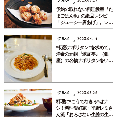
グルメ
2023.05.29
予約の取れない料理教室『た
まごはん©』の絶品レシピ
「ジューシー唐あげ」。レシ
ピ動画も公開！
グルメ
2023.04.14
“初恋ナポリタン”を求めて。
洋食の元祖『煉瓦亭』（銀
座）の名物ナポリタンをいた
だく【今週の一皿】
グルメ
2023.05.26
料理に“こうでなきゃ”はナ
シ！料理愛好家・平野レミさ
ん流「おろさない生姜の生姜