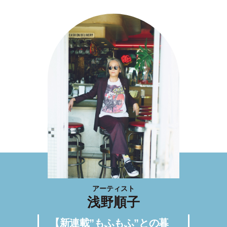
アーティスト
浅野順子
【新連載”もふもふ”との暮