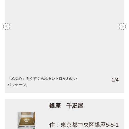
「乙女心」をくすぐられるレトロかわいい
バスケットに盛られたフルーツのロゴ。
銀座店の２階のフルーツパーラーに上る階
築地店限定の「いちごとベリーのショコラ
1
/
4
パッケージ。
段にもフルーツの意匠が！
サンド」も絶品。（期間限定）
銀座 千疋屋
住：東京都中央区銀座5-5-1