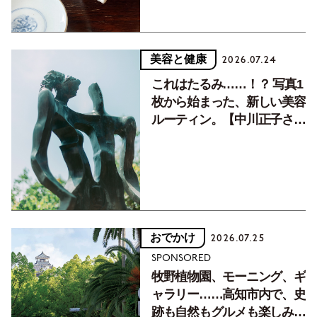
美容と健康
2026.07.24
これはたるみ……！？ 写真1
枚から始まった、新しい美容
ルーティン。【中川正子さん
フォトエッセイVol.2】
おでかけ
2026.07.25
SPONSORED
牧野植物園、モーニング、ギ
ャラリー……高知市内で、史
跡も自然もグルメも楽しみ尽