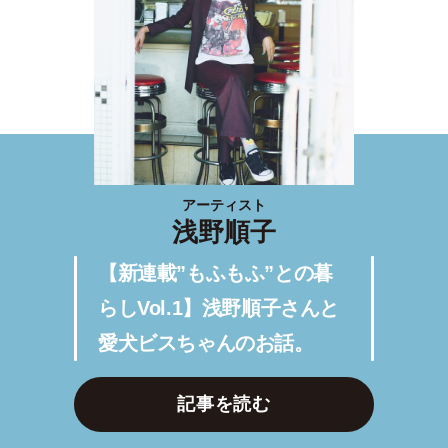
アーティスト
浅野順子
【新連載”もふもふ”との暮
らしVol.1】浅野順子さんと
愛犬ビスちゃんのお話。
記事を読む