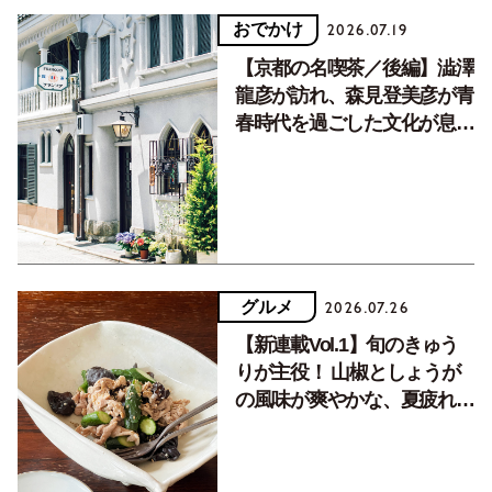
おでかけ
2026.07.19
【京都の名喫茶／後編】澁澤
龍彦が訪れ、森見登美彦が青
春時代を過ごした文化が息づ
く居場所。
グルメ
2026.07.26
【新連載Vol.1】旬のきゅう
りが主役！ 山椒としょうが
の風味が爽やかな、夏疲れを
癒す10分おかず