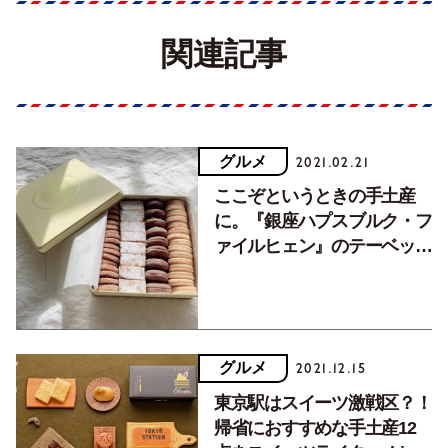
関連記事
グルメ
2021.02.21
ここぞというときの手土産
に。『銀座ハプスブルク・フ
ァイルヒェン』のテーベッカ
ライ。
グルメ
2021.12.15
東京駅はスイーツ激戦区？！
帰省におすすめな手土産12