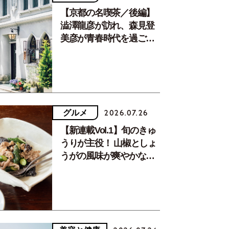
【京都の名喫茶／後編】
澁澤龍彦が訪れ、森見登
美彦が青春時代を過ごし
た文化が息づく居場所。
グルメ
2026.07.26
【新連載Vol.1】旬のきゅ
うりが主役！ 山椒としょ
うがの風味が爽やかな、
夏疲れを癒す10分おかず