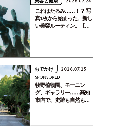
美容と健康
2026.07.24
これはたるみ……！？ 写
真1枚から始まった、新し
い美容ルーティン。【中
川正子さんフォトエッセ
イVol.2】
おでかけ
2026.07.25
SPONSORED
牧野植物園、モーニン
グ、ギャラリー……高知
市内で、史跡も自然もグ
ルメも楽しみ尽くす！
【地元の本屋さんとつく
った町歩きガイド／高知
編Part1】