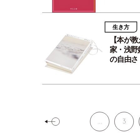
生き方
【本が教
家・浅野
の自由さ
...
3