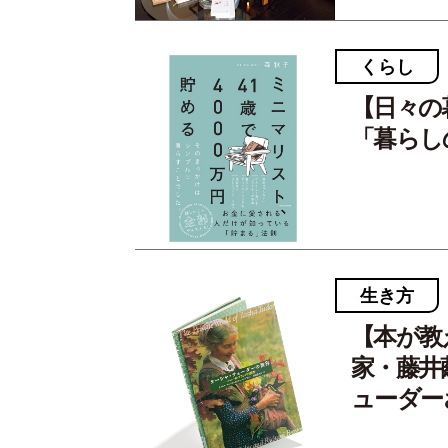
くらし
【日々の
「暮らし
生き方
【本が教
家・藤井
ューダー