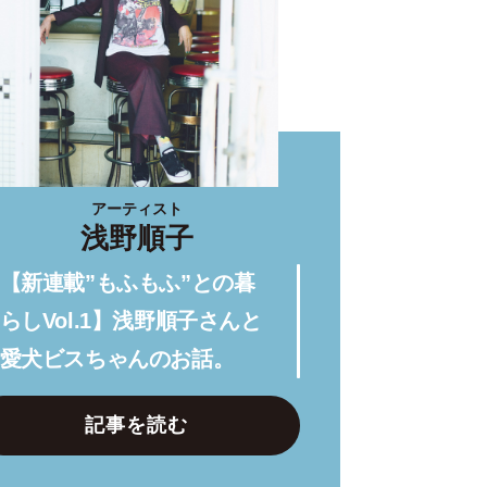
アーティスト
浅野順子
【新連載”もふもふ”との暮
らしVol.1】浅野順子さんと
愛犬ビスちゃんのお話。
記事を読む