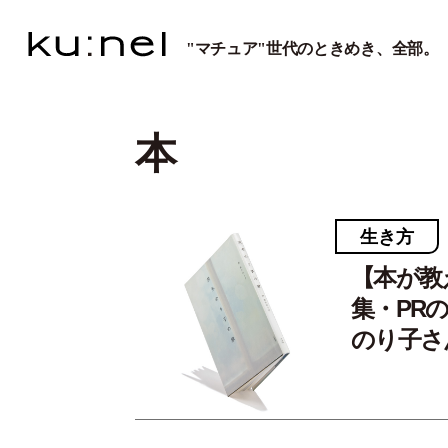
"マチュア"世代のときめき、全部。
本
生き方
【本が教
集・PR
のり子さ