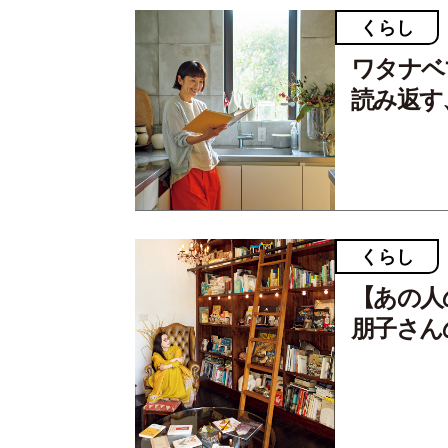
くらし
ワタナベ
読み返す
くらし
【あの人
朋子さん