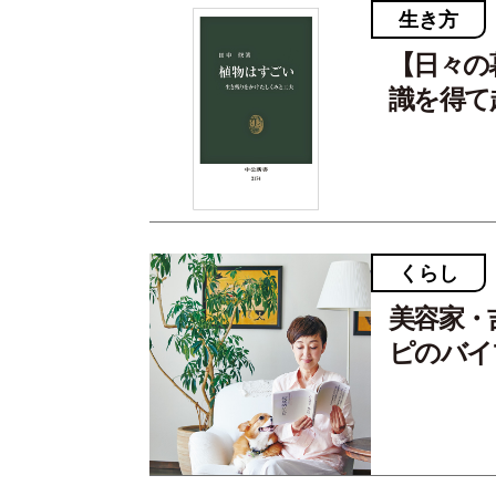
生き方
【日々の
識を得て
くらし
美容家・
ピのバイ