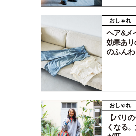
おしゃれ
ヘア&メ
効果あり
のふんわ
おしゃれ
【パリの
くなる。