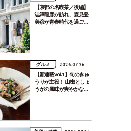
【京都の名喫茶／後編】
澁澤龍彦が訪れ、森見登
美彦が青春時代を過ごし
た文化が息づく居場所。
グルメ
2026.07.26
【新連載Vol.1】旬のきゅ
うりが主役！ 山椒としょ
うがの風味が爽やかな、
夏疲れを癒す10分おかず