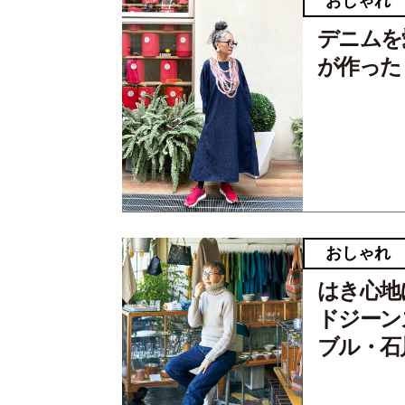
おしゃれ
デニムを
が作った
おしゃれ
はき心地
ドジーン
ブル・石