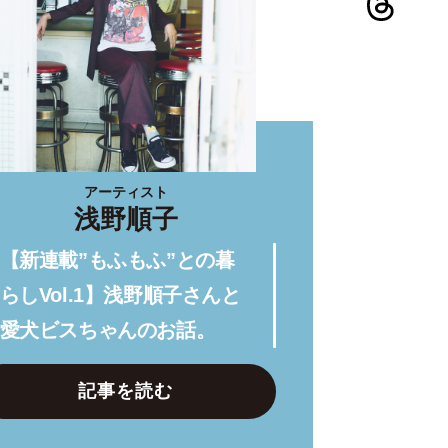
アーティスト
浅野順子
【新連載”もふもふ”との暮
らしVol.1】浅野順子さんと
愛犬ビスちゃんのお話。
記事を読む