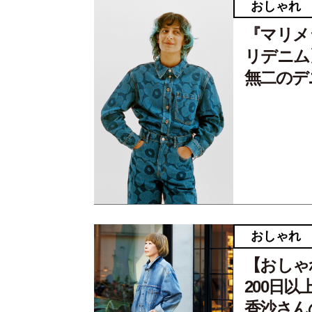
おしゃれ
『マリメ
リデニム
無二のデ
おしゃれ
【おしゃ
200日
香沙さん