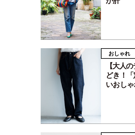
が肝
おしゃれ
【大人の
どき！「
いおしゃ