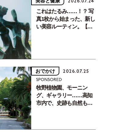
美容と健康
2026.07.24
これはたるみ……！？ 写
真1枚から始まった、新し
い美容ルーティン。【中
川正子さんフォトエッセ
イVol.2】
おでかけ
2026.07.25
SPONSORED
牧野植物園、モーニン
グ、ギャラリー……高知
市内で、史跡も自然もグ
ルメも楽しみ尽くす！
【地元の本屋さんとつく
った町歩きガイド／高知
編Part1】