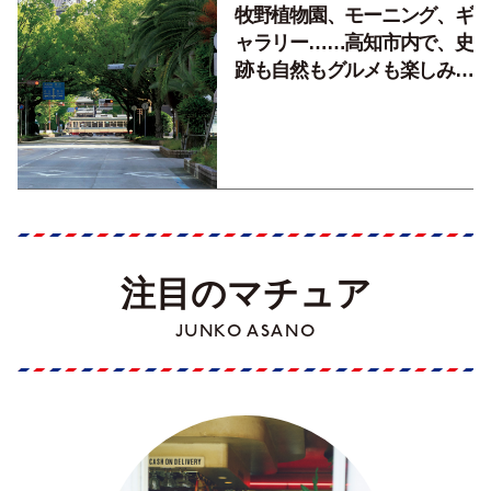
牧野植物園、モーニング、ギ
ャラリー……高知市内で、史
跡も自然もグルメも楽しみ尽
くす！【地元の本屋さんとつ
くった町歩きガイド／高知編
Part1】
注目のマチュア
JUNKO ASANO