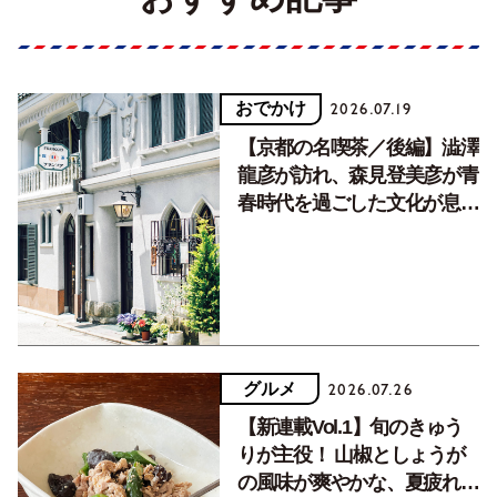
おでかけ
2026.07.19
【京都の名喫茶／後編】澁澤
龍彦が訪れ、森見登美彦が青
春時代を過ごした文化が息づ
く居場所。
グルメ
2026.07.26
【新連載Vol.1】旬のきゅう
りが主役！ 山椒としょうが
の風味が爽やかな、夏疲れを