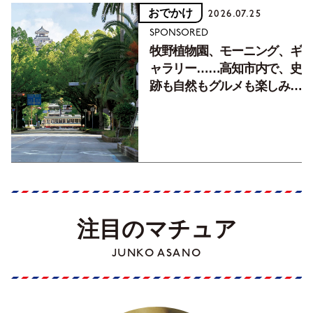
おでかけ
2026.07.25
SPONSORED
牧野植物園、モーニング、ギ
ャラリー……高知市内で、史
跡も自然もグルメも楽しみ尽
くす！【地元の本屋さんとつ
くった町歩きガイド／高知編
Part1】
注目のマチュア
JUNKO ASANO