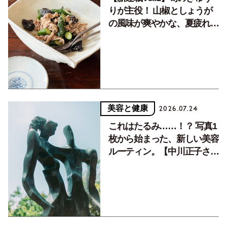
【新連載Vol.1】旬のきゅう
りが主役！ 山椒としょうが
の風味が爽やかな、夏疲れを
癒す10分おかず
美容と健康
2026.07.24
これはたるみ……！？ 写真1
枚から始まった、新しい美容
ルーティン。【中川正子さん
フォトエッセイVol.2】