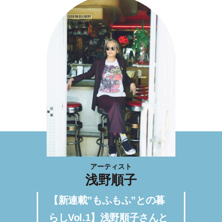
アーティスト
浅野順子
【新連載”もふもふ”との暮