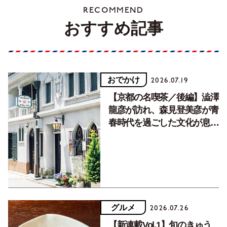
RECOMMEND
おすすめ記事
おでかけ
2026.07.19
【京都の名喫茶／後編】澁澤
龍彦が訪れ、森見登美彦が青
春時代を過ごした文化が息づ
く居場所。
グルメ
2026.07.26