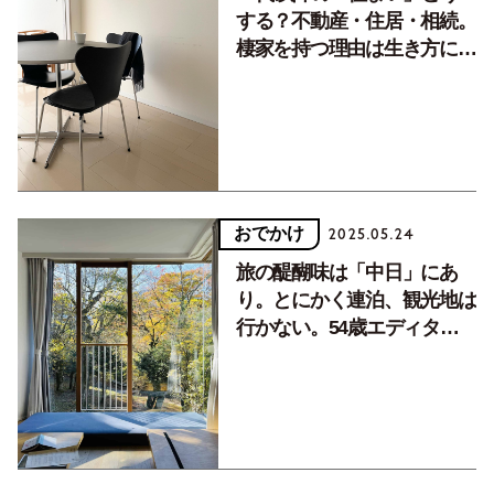
60代以降の「住まい」どう
する？不動産・住居・相続。
棲家を持つ理由は生き方に向
き合うきっかけに【メロウラ
イフ】
おでかけ
2025.05.24
旅の醍醐味は「中日」にあ
り。とにかく連泊、観光地は
行かない。54歳エディター
の理想の旅行プラン【メロウ
ライフ】