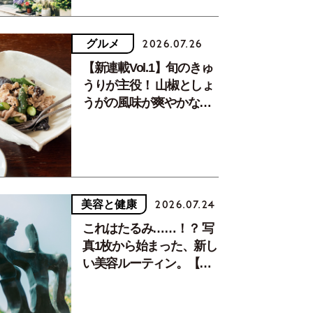
グルメ
2026.07.26
【新連載Vol.1】旬のきゅ
うりが主役！ 山椒としょ
うがの風味が爽やかな、
夏疲れを癒す10分おかず
美容と健康
2026.07.24
これはたるみ……！？ 写
真1枚から始まった、新し
い美容ルーティン。【中
川正子さんフォトエッセ
イVol.2】