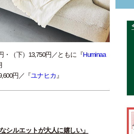
円・（下）13,750円／ともに『
Huminaa
月
9,600円
／『
ユナヒカ
』
なシルエットが大人に嬉しい」