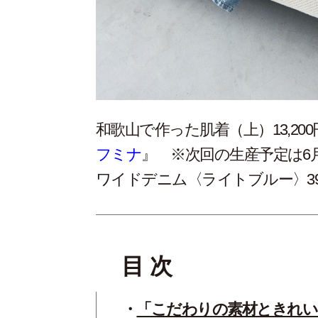
和歌山で作った肌着（上）13,200
フミナ
』
※
次回の生産予定は
6
ワイドデニム〈ライトブルー〉
3
目 次
「こだわりの素材ときれい