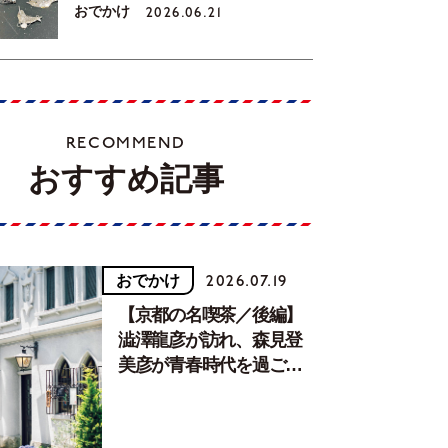
おでかけ
2026.06.21
RECOMMEND
おすすめ記事
おでかけ
2026.07.19
【京都の名喫茶／後編】
澁澤龍彦が訪れ、森見登
美彦が青春時代を過ごし
た文化が息づく居場所。