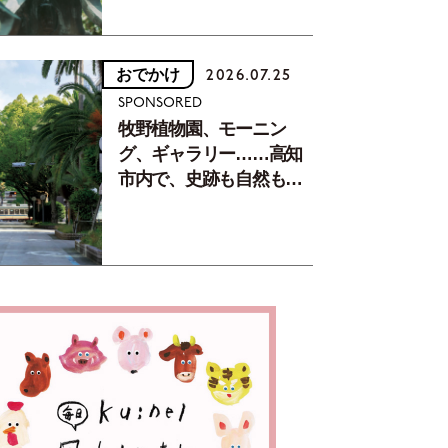
おでかけ
2026.07.25
SPONSORED
牧野植物園、モーニン
グ、ギャラリー……高知
市内で、史跡も自然もグ
ルメも楽しみ尽くす！
【地元の本屋さんとつく
った町歩きガイド／高知
編Part1】