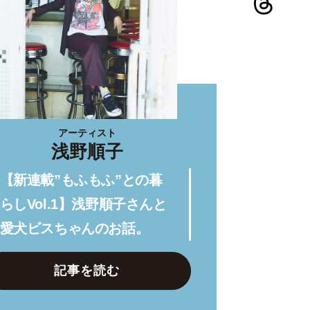
アーティスト
浅野順子
【新連載”もふもふ”との暮
らしVol.1】浅野順子さんと
愛犬ビスちゃんのお話。
記事を読む