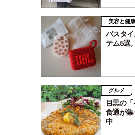
美容と健
バスタイ
テム5選
グルメ
目黒の「
食通が集
中