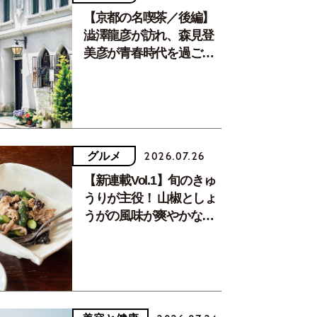
【京都の名喫茶／後編】
澁澤龍彦が訪れ、森見登
美彦が青春時代を過ごし
た文化が息づく居場所。
グルメ
2026.07.26
【新連載Vol.1】旬のきゅ
うりが主役！ 山椒としょ
うがの風味が爽やかな、
夏疲れを癒す10分おかず