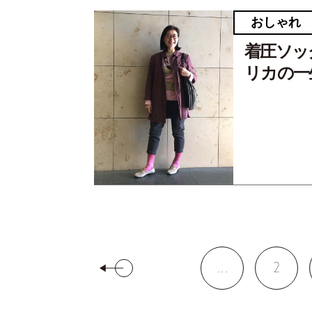
おしゃれ
着圧ソッ
リカの一
...
2