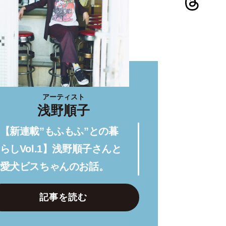
アーティスト
浅野順子
【新連載”もふもふ”との暮
らしVol.1】浅野順子さんと
愛犬ビスちゃんのお話。
記事を読む