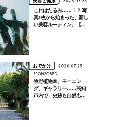
美容と健康
2026.07.24
これはたるみ……！？ 写
真1枚から始まった、新し
い美容ルーティン。【中
川正子さんフォトエッセ
イVol.2】
おでかけ
2026.07.25
SPONSORED
牧野植物園、モーニン
グ、ギャラリー……高知
市内で、史跡も自然もグ
ルメも楽しみ尽くす！
【地元の本屋さんとつく
った町歩きガイド／高知
編Part1】