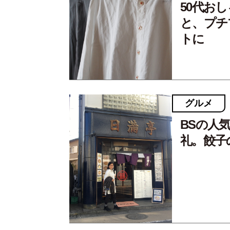
50代お
と、プチ
トに
グルメ
BSの人
礼。餃子