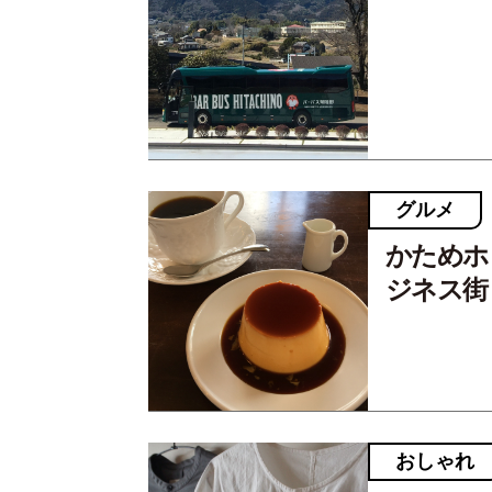
グルメ
かためホ
ジネス街
おしゃれ