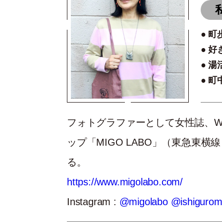
町
好
湯
町
フォトグラファーとして女性誌、W
ップ「MIGO LABO」（東急東
る。
https://www.migolabo.com/
Instagram :
@migolabo
@ishigurom