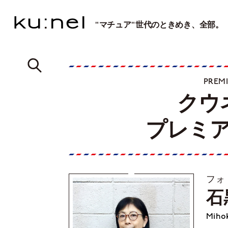
"マチュア"世代のときめき、全部。
PREM
クウ
プレミ
フォ
石
Mihok