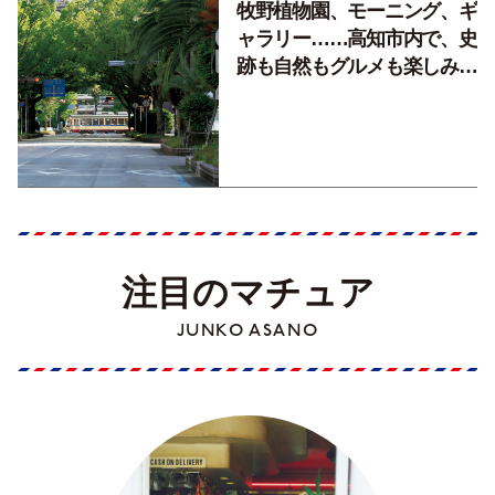
牧野植物園、モーニング、ギ
ャラリー……高知市内で、史
跡も自然もグルメも楽しみ尽
くす！【地元の本屋さんとつ
くった町歩きガイド／高知編
Part1】
注目のマチュア
JUNKO ASANO