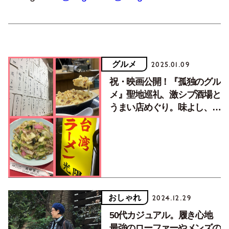
グルメ
2025.01.09
祝・映画公開！『孤独のグル
メ』聖地巡礼、激シブ酒場と
うまい店めぐり。味よし、雰
囲気満点の4店
おしゃれ
2024.12.29
50代カジュアル。履き心地
最強のローファーやメンズの