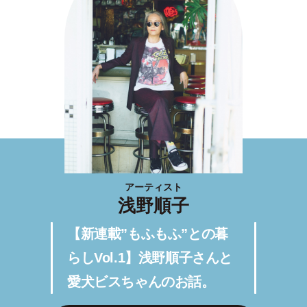
アーティスト
浅野順子
【新連載”もふもふ”との暮
らしVol.1】浅野順子さんと
愛犬ビスちゃんのお話。