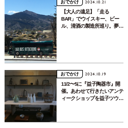
おでかけ
2024.10.21
【大人の遠足】「走る
BAR」でウイスキー、ビー
ル、清酒の製造所巡り。夢の
バスツアー【アンコール企
画】
おでかけ
2024.10.19
11/2〜5に『益子陶器市』開
催。あわせて行きたいアンテ
ィークショップを益子ツウが
ガイド