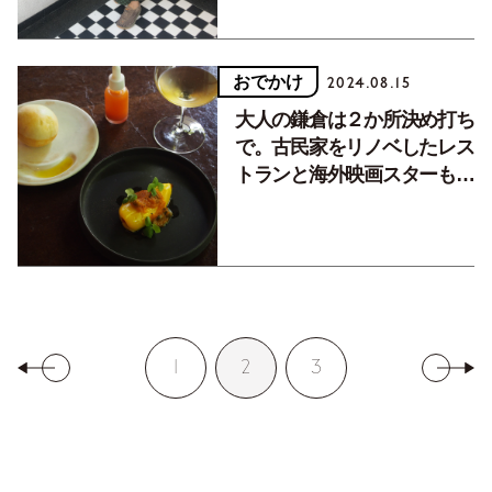
おでかけ
2024.08.15
大人の鎌倉は２か所決め打ち
で。古民家をリノベしたレス
トランと海外映画スターも訪
れた鎌倉の隠れ家
1
2
3