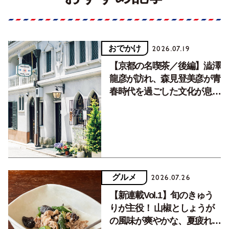
おでかけ
2026.07.19
【京都の名喫茶／後編】澁澤
龍彦が訪れ、森見登美彦が青
春時代を過ごした文化が息づ
く居場所。
グルメ
2026.07.26
【新連載Vol.1】旬のきゅう
りが主役！ 山椒としょうが
の風味が爽やかな、夏疲れを