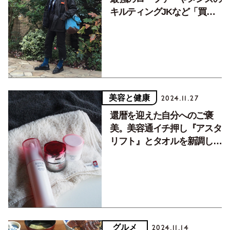
キルティングJKなど「買っ
て正解だった」もの5点
美容と健康
2024.11.27
還暦を迎えた自分へのご褒
美。美容通イチ押し『アスタ
リフト』とタオルを新調して
明日への活力に！
グルメ
2024.11.14