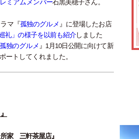
レミアムメンバー
石黒美穂子さん。
ドラマ『
孤独のグルメ
』に登場したお店
巡礼」の様子を以前も紹介
しました
 孤独のグルメ
』1月10日公開に向けて新
ポートしてくれました。
ま』
し台所家 三軒茶屋店』