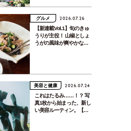
グルメ
2026.07.26
【新連載Vol.1】旬のきゅ
うりが主役！ 山椒としょ
うがの風味が爽やかな、
夏疲れを癒す10分おかず
美容と健康
2026.07.24
これはたるみ……！？ 写
真1枚から始まった、新し
い美容ルーティン。【中
川正子さんフォトエッセ
イVol.2】