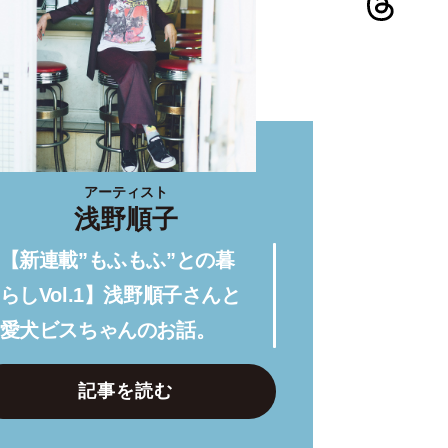
アーティスト
浅野順子
【新連載”もふもふ”との暮
らしVol.1】浅野順子さんと
愛犬ビスちゃんのお話。
記事を読む