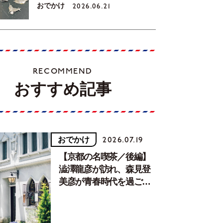
おでかけ
2026.06.21
RECOMMEND
おすすめ記事
おでかけ
2026.07.19
【京都の名喫茶／後編】
澁澤龍彦が訪れ、森見登
美彦が青春時代を過ごし
た文化が息づく居場所。