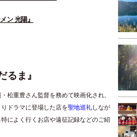
ーメン 光陽』
『だるま』
演・松重豊さん監督を務めて映画化され、
よりドラマに登場した店を
聖地巡礼
しなが
も特によく行くお店や遠征記録などのご紹