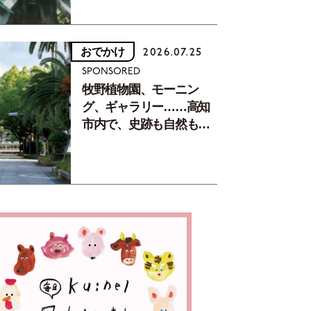
おでかけ
2026.07.25
SPONSORED
牧野植物園、モーニン
グ、ギャラリー……高知
市内で、史跡も自然もグ
ルメも楽しみ尽くす！
【地元の本屋さんとつく
った町歩きガイド／高知
編Part1】