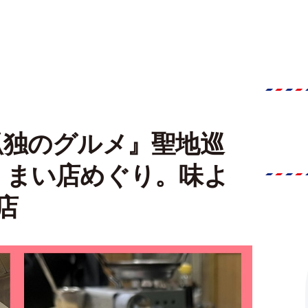
孤独のグルメ』聖地巡
うまい店めぐり。味よ
店