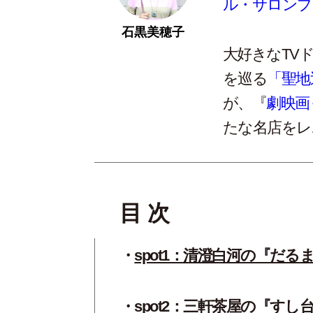
ル・サロンプ
石黒美穂子
大好きなTV
を巡る
「聖地
が、『
劇映画
たな名店をレ
目 次
spot1：清澄白河の『だる
spot2：三軒茶屋の『す