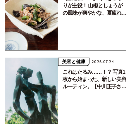
りが主役！ 山椒としょうが
の風味が爽やかな、夏疲れを
癒す10分おかず
美容と健康
2026.07.24
これはたるみ……！？ 写真1
枚から始まった、新しい美容
ルーティン。【中川正子さん
フォトエッセイVol.2】