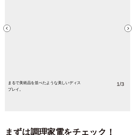
まるで美術品を並べたような美しいディス
アーチ状の壁の一部に使われているのはイ
今回、結城さんを案内してくれたストアマ
1
/
3
プレイ。
タリアから取り寄せたヴィンテージレン
ネージャーの宮崎潤也さん。丁寧かつわか
ガ。昔の建物のような空間づくりでクラシ
りやすく機能や使い方を説明してくれまし
ック＆エレガントな雰囲気を演出。
た。
まずは調理家電をチェック！