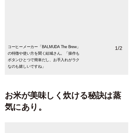
コーヒーメーカー「BALMUDA The Brew」
オープンドリップ式で、プロが入れてくれ
1
/
2
の特徴や使い方を聞く結城さん。「操作も
るハンドドリップの味わいを再現。
ボタンひとつで簡単だし、お手入れがラク
BALMUDA The Brew 5万9,400円（税込み）
なのも嬉しいですね」
お米が美味しく炊ける秘訣は蒸
気にあり。