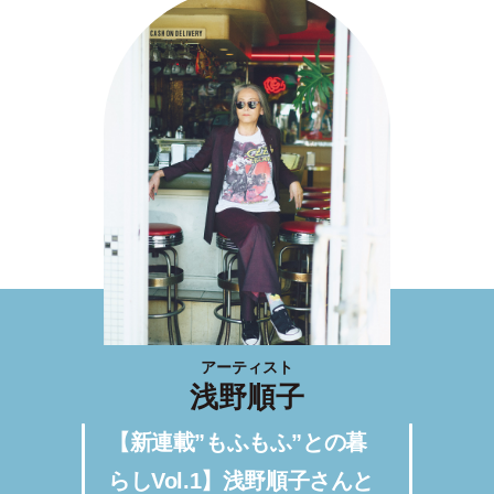
アーティスト
浅野順子
【新連載”もふもふ”との暮
らしVol.1】浅野順子さんと