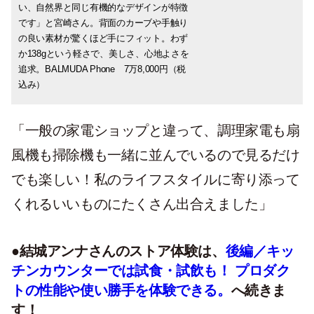
い、自然界と同じ有機的なデザインが特徴
結城アンナさん。「粉まみれの手でも料理
です」と宮崎さん。背面のカーブや手触り
の写真が片手で簡単にキレイに撮れるの。
の良い素材が驚くほど手にフィット。わず
メモを好きな順番に並べ替えられることも
か138gという軽さで、美しさ、心地よさを
今日教えてもらってよかった。これは便
追求。BALMUDA Phone 7万8,000円（税
利！」
込み）
「一般の家電ショップと違って、調理家電も扇
風機も掃除機も一緒に並んでいるので見るだけ
でも楽しい！私のライフスタイルに寄り添って
くれるいいものにたくさん出合えました」
●結城アンナさんのストア体験は、
後編／キッ
チンカウンターでは試食・試飲も！ プロダク
トの性能や使い勝手を体験できる。
へ続きま
す！