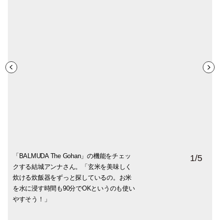
「BALMUDA The Gohan」の機能をチェッ
「お米が釜の中でまったく動かないまま蒸
「パッケージが可愛い！」と結城アンナさ
ダイヤル操作だけで簡単に調理できるシン
操作音が楽器の音になっているのも特徴。
1
/
5
クする結城アンナさん。「玄米を美味しく
気の力で炊き上げるので、お米が傷つかな
んが思わず手にしたのは、上野の老舗デリ
プルさを重視したオーブンレンジ。「機能
「しゃべる家電は怖いけど（笑）、楽しい
炊ける炊飯器をずっと探しているの。お米
いんです。粘りが出すぎないので、ぐちゃ
ーとコラボしたオリジナルのカレーソー
がありすぎても結局使わないからシンプル
音で慌ただしさもなくていいですね」照明
を水に浸す時間も90分でOKというのも使い
ぐちゃになることなく香り立ちもよくなる
ス。じゃがいもや鶏肉を入れて煮込めばス
が一番」と結城アンナさん。
付きでレストランのような雰囲気も演出。
やすそう！」
んですよ」と宮崎潤也さん。BALMUDA
パイシーな絶品カレーが楽しめる。
BALMUDA The Range 5万2,800円〜 （税込
The Gohan 4万6,200円（税込み）
BALMUDA The Curry 810円（税込み）
み）