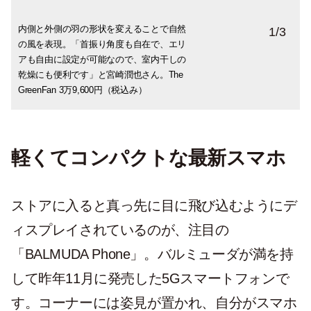
内側と外側の羽の形状を変えることで自然
オプションのバッテリー＆ドックを組み合
15m先まで届くという広く大きな風を体
1
/
3
の風を表現。「首振り角度も自在で、エリ
わせれば、コードレス扇風機として好きな
感。「風が１箇所に集中しないので、本当
アも自由に設定が可能なので、室内干しの
場所に持ち運べて便利。冷暖房効率をよく
に自然の風みたい。ふんわり心地よいで
乾燥にも便利です」と宮崎潤也さん。The
するサーキュレーターも人気。
す」と結城アンナさんも納得。
GreenFan 3万9,600円（税込み）
軽くてコンパクトな最新スマホ
ストアに入ると真っ先に目に飛び込むようにデ
ィスプレイされているのが、注目の
「BALMUDA Phone」。バルミューダが満を持
して昨年11月に発売した5Gスマートフォンで
す。コーナーには姿見が置かれ、自分がスマホ