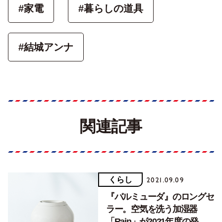
#家電
#暮らしの道具
#結城アンナ
関連記事
くらし
2021.09.09
『バルミューダ』のロングセ
ラー。空気を洗う加湿器
「Rain」が2021年度の発売