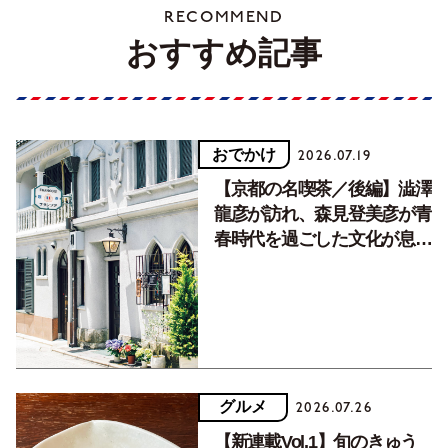
RECOMMEND
おすすめ記事
おでかけ
2026.07.19
【京都の名喫茶／後編】澁澤
龍彦が訪れ、森見登美彦が青
春時代を過ごした文化が息づ
く居場所。
グルメ
2026.07.26
【新連載Vol.1】旬のきゅう