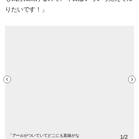
りたいです！」
「アールがついていてどこにも直線がな
独自のアプリも操作が簡単で使いやすいと
1
/
2