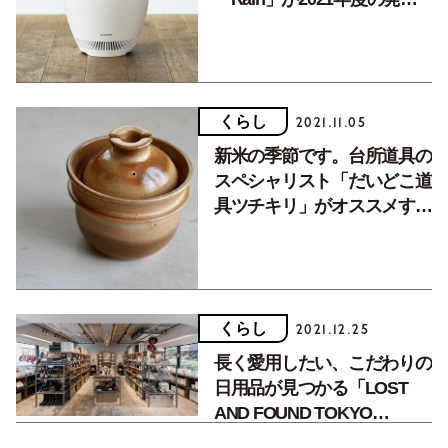
開始！
くらし
2021.11.05
新米の季節です。台所道具の
スペシャリスト「だいどこ道
具ツチキリ」がオススメする
ご飯まわりの道具３選。
くらし
2021.12.25
長く愛用したい、こだわりの
日用品が見つかる「LOST
AND FOUND TOKYO
STORE （ロスト アンド ファ