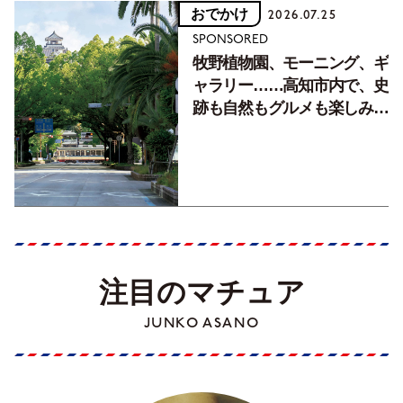
おでかけ
2026.07.25
SPONSORED
牧野植物園、モーニング、ギ
ャラリー……高知市内で、史
跡も自然もグルメも楽しみ尽
くす！【地元の本屋さんとつ
くった町歩きガイド／高知編
Part1】
注目のマチュア
JUNKO ASANO