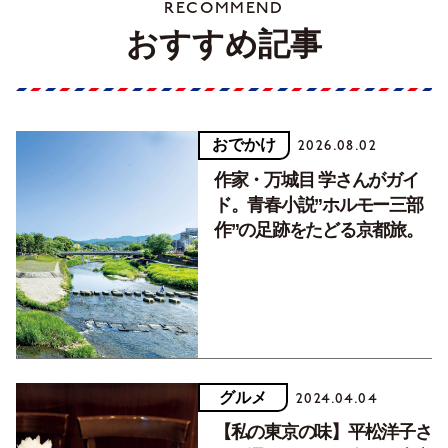
RECOMMEND
おすすめ記事
おでかけ
2026.08.02
作家・万城目 学さんがガイ
ド。青春小説”ホルモー三部
作”の足跡をたどる京都旅。
グルメ
2024.04.04
【私の東京の味】平松洋子さ