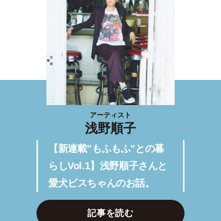
アーティスト
浅野順子
【新連載”もふもふ”との暮
らしVol.1】浅野順子さんと
愛犬ビスちゃんのお話。
記事を読む