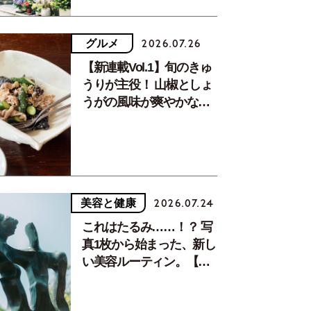
グルメ
2026.07.26
【新連載Vol.1】旬のきゅ
うりが主役！ 山椒としょ
うがの風味が爽やかな、
夏疲れを癒す10分おかず
美容と健康
2026.07.24
これはたるみ……！？ 写
真1枚から始まった、新し
い美容ルーティン。【中
川正子さんフォトエッセ
イVol.2】