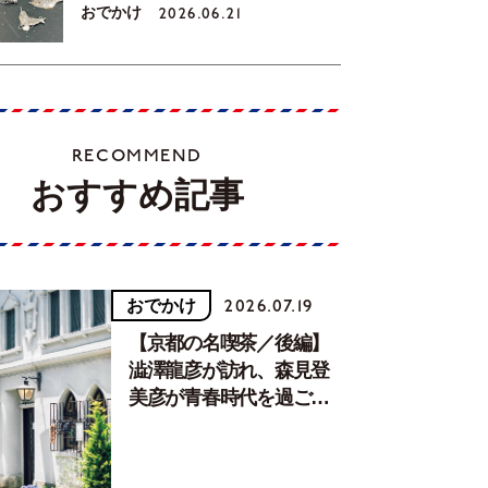
おでかけ
2026.06.21
RECOMMEND
おすすめ記事
おでかけ
2026.07.19
【京都の名喫茶／後編】
澁澤龍彦が訪れ、森見登
美彦が青春時代を過ごし
た文化が息づく居場所。