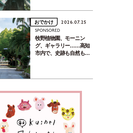
おでかけ
2026.07.25
SPONSORED
牧野植物園、モーニン
グ、ギャラリー……高知
市内で、史跡も自然もグ
ルメも楽しみ尽くす！
【地元の本屋さんとつく
った町歩きガイド／高知
編Part1】