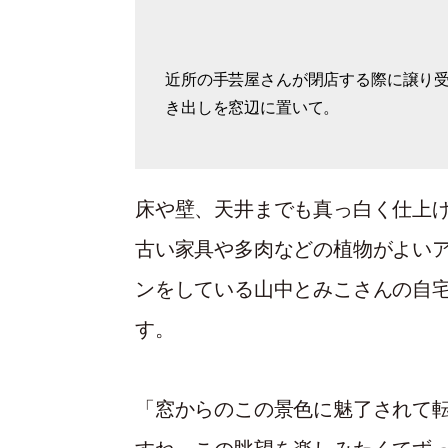
近所の手芸屋さんが閉店する際に譲り受
中国茶の道具を自作した棚に。「小さ
き出しを窓辺に置いて。
で見せる収納にしています」
床や壁、天井までも真っ白く仕上
古い家具や多肉などの植物がよい
ンをしている山中とみこさんの自宅
す。
「窓からのこの景色に魅了されて転