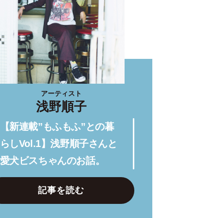
アーティスト
浅野順子
【新連載”もふもふ”との暮
らしVol.1】浅野順子さんと
愛犬ビスちゃんのお話。
記事を読む