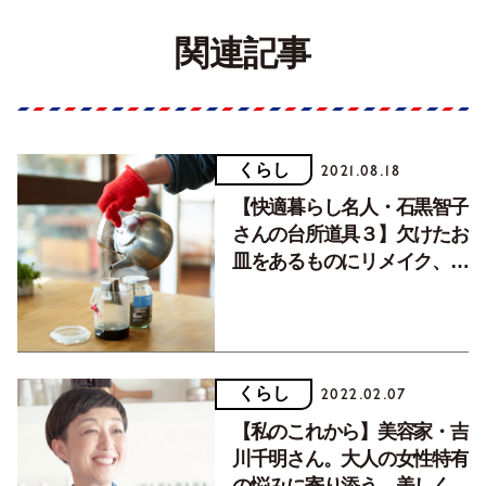
関連記事
くらし
2021.08.18
【快適暮らし名人・石黒智子
さんの台所道具３】欠けたお
皿をあるものにリメイク、そ
のアイデアは？
くらし
2022.02.07
【私のこれから】美容家・吉
川千明さん。大人の女性特有
の悩みに寄り添う。美しく健