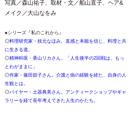
写真／森山祐子、取材・文／船山直子、ヘア&
メイク／大山なをみ
●シリーズ『私のこれから』
◎
料理研究家・枝元なほみ。直感と本能を信じ、料理と共
に生きる道。
◎
精神科医・香山リカさん。「人生後半の2回戦は、もっ
とわがままに」
◎
作家・篠田節子さん。介護と病の経験を経た、自身の人
生観とは。
◎
バイヤー・土器典美さん。アンティークショップやギャ
ラリーを経て長年考えてきた人生のかたち。