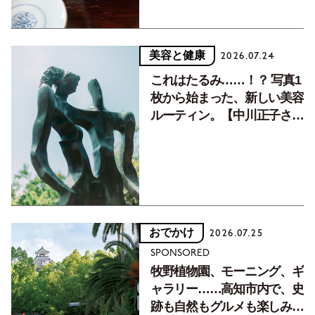
美容と健康
2026.07.24
これはたるみ……！？ 写真1
枚から始まった、新しい美容
ルーティン。【中川正子さん
フォトエッセイVol.2】
おでかけ
2026.07.25
SPONSORED
牧野植物園、モーニング、ギ
ャラリー……高知市内で、史
跡も自然もグルメも楽しみ尽