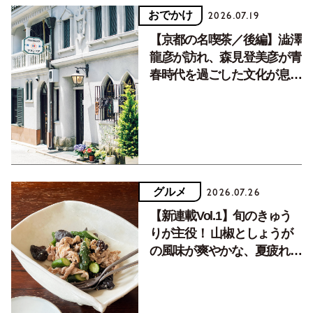
おでかけ
2026.07.19
【京都の名喫茶／後編】澁澤
龍彦が訪れ、森見登美彦が青
春時代を過ごした文化が息づ
く居場所。
グルメ
2026.07.26
【新連載Vol.1】旬のきゅう
りが主役！ 山椒としょうが
の風味が爽やかな、夏疲れを
癒す10分おかず