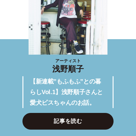
アーティスト
浅野順子
【新連載”もふもふ”との暮
らしVol.1】浅野順子さんと
愛犬ビスちゃんのお話。
記事を読む