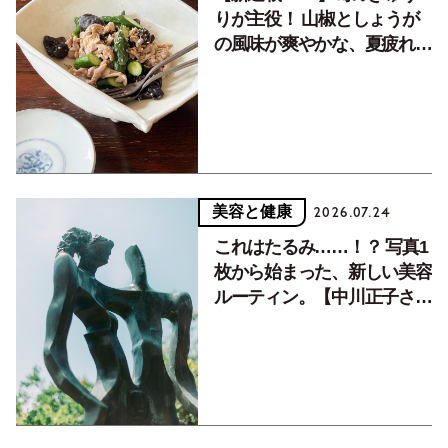
りが主役！ 山椒としょうが
の風味が爽やかな、夏疲れを
癒す10分おかず
美容と健康
2026.07.24
これはたるみ……！？ 写真1
枚から始まった、新しい美容
ルーティン。【中川正子さん
フォトエッセイVol.2】