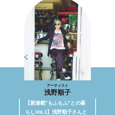
アーティスト
浅野順子
【新連載”もふもふ”との暮
らしVol.1】浅野順子さんと