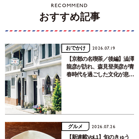
RECOMMEND
おすすめ記事
おでかけ
2026.07.19
【京都の名喫茶／後編】澁澤
龍彦が訪れ、森見登美彦が青
春時代を過ごした文化が息づ
く居場所。
グルメ
2026.07.26
【新連載Vol.1】旬のきゅう