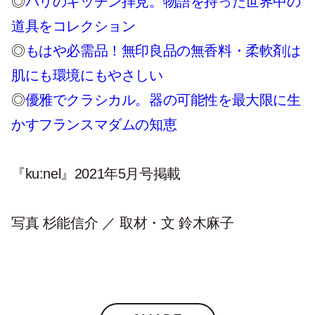
◎
パリのキッチン拝見。物語を持った世界中の
道具をコレクション
◎
もはや必需品！無印良品の無香料・柔軟剤は
肌にも環境にもやさしい
◎
優雅でクラシカル。器の可能性を最大限に生
かすフランスマダムの知恵
『ku:nel』2021
年
5
月号掲載
写真 杉能信介 ／ 取材・文 鈴木麻子