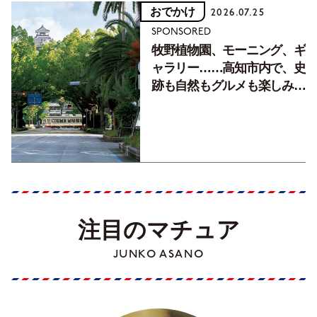
おでかけ
2026.07.25
SPONSORED
牧野植物園、モーニング、ギ
ャラリー……高知市内で、史
跡も自然もグルメも楽しみ尽
くす！【地元の本屋さんとつ
くった町歩きガイド／高知編
Part1】
注目のマチュア
JUNKO ASANO