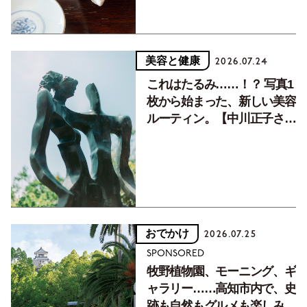
美容と健康
2026.07.24
これはたるみ……！？ 写真1
枚から始まった、新しい美容
ルーティン。【中川正子さん
フォトエッセイVol.2】
おでかけ
2026.07.25
SPONSORED
牧野植物園、モーニング、ギ
ャラリー……高知市内で、史
跡も自然もグルメも楽しみ尽