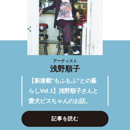
アーティスト
浅野順子
【新連載”もふもふ”との暮
らしVol.1】浅野順子さんと
愛犬ビスちゃんのお話。
記事を読む