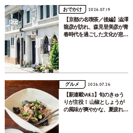
おでかけ
2026.07.19
【京都の名喫茶／後編】澁澤
龍彦が訪れ、森見登美彦が青
春時代を過ごした文化が息づ
く居場所。
グルメ
2026.07.26
【新連載Vol.1】旬のきゅう
りが主役！ 山椒としょうが
の風味が爽やかな、夏疲れを
癒す10分おかず