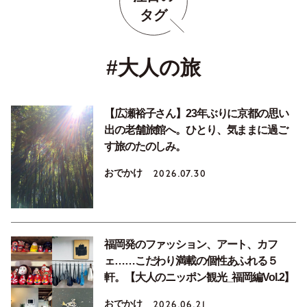
タグ
#大人の旅
【広瀬裕子さん】23年ぶりに京都の思い
出の老舗旅館へ。ひとり、気ままに過ご
す旅のたのしみ。
おでかけ
2026.07.30
福岡発のファッション、アート、カフ
ェ……こだわり満載の個性あふれる５
軒。【大人のニッポン観光_福岡編Vol.2】
おでかけ
2026.06.21