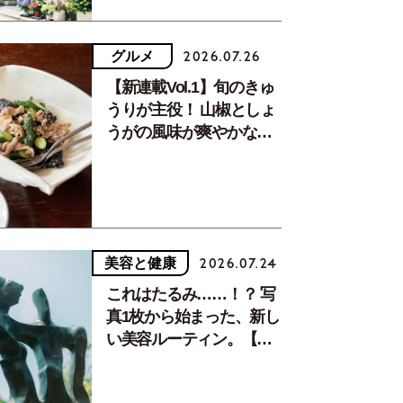
グルメ
2026.07.26
【新連載Vol.1】旬のきゅ
うりが主役！ 山椒としょ
うがの風味が爽やかな、
夏疲れを癒す10分おかず
美容と健康
2026.07.24
これはたるみ……！？ 写
真1枚から始まった、新し
い美容ルーティン。【中
川正子さんフォトエッセ
イVol.2】