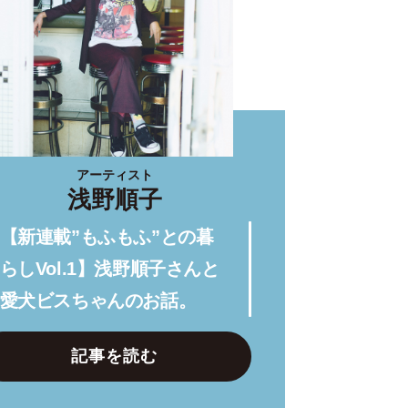
アーティスト
浅野順子
【新連載”もふもふ”との暮
らしVol.1】浅野順子さんと
愛犬ビスちゃんのお話。
記事を読む