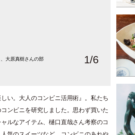
1
/
6
た、大原真樹さんの部
のお宅の庭はリビングの
の一軒家。
し。
て。
楽しい。大人のコンビニ活用術』。私たち
のコンビニを研究しました。思わず買いた
シャルなアイテム、樋口直哉さん考察のコ
、人気のスイーツなど、コンビニのあれや