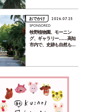
おでかけ
2026.07.25
SPONSORED
牧野植物園、モーニン
グ、ギャラリー……高知
市内で、史跡も自然もグ
ルメも楽しみ尽くす！
【地元の本屋さんとつく
った町歩きガイド／高知
編Part1】