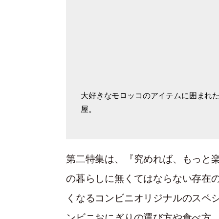
大好きなモロッコのアイテムに囲まれ
『アズノゥアズ』社長の浅見英理さん
フロアごとに物語がある石澤敬子さん
好きを集めたパリのインテリア。
築90年以上の味わい深い民家での暮ら
世界中からやってきた古いものを並べ
屋。
延長に。
第二特集は、『究めれば、もっと
の暮らしに無くてはならない存在
くなるコンビニオリジナルのスペ
ンビニおにぎりの選び方や食べ方