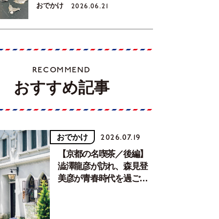
おでかけ
2026.06.21
RECOMMEND
おすすめ記事
おでかけ
2026.07.19
【京都の名喫茶／後編】
澁澤龍彦が訪れ、森見登
美彦が青春時代を過ごし
た文化が息づく居場所。