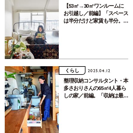
【53㎡→30㎡ワンルームに
お引越し／前編】「スペース
は半分だけど家賃も半分。気
持ちの面でも身軽です」
くらし
2025.04.12
整理収納コンサルタント・本
多さおりさんの65㎡4人暮ら
しの家／前編。「収納は最小
限、家に広さは求めない」