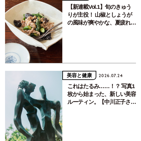
【新連載Vol.1】旬のきゅう
りが主役！ 山椒としょうが
の風味が爽やかな、夏疲れを
癒す10分おかず
美容と健康
2026.07.24
これはたるみ……！？ 写真1
枚から始まった、新しい美容
ルーティン。【中川正子さん
フォトエッセイVol.2】