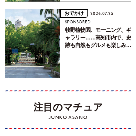
おでかけ
2026.07.25
SPONSORED
牧野植物園、モーニング、ギ
ャラリー……高知市内で、史
跡も自然もグルメも楽しみ尽
くす！【地元の本屋さんとつ
くった町歩きガイド／高知編
Part1】
注目のマチュア
JUNKO ASANO