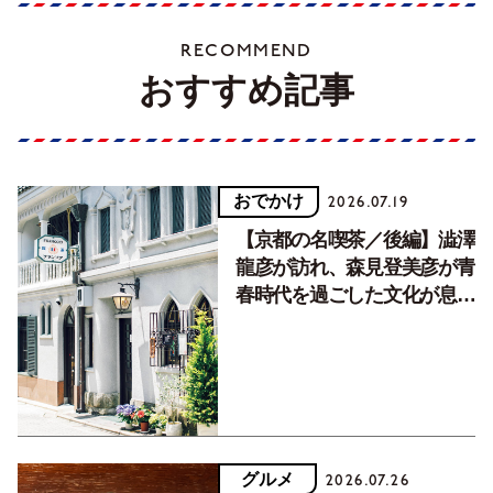
RECOMMEND
おすすめ記事
おでかけ
2026.07.19
【京都の名喫茶／後編】澁澤
龍彦が訪れ、森見登美彦が青
春時代を過ごした文化が息づ
く居場所。
グルメ
2026.07.26