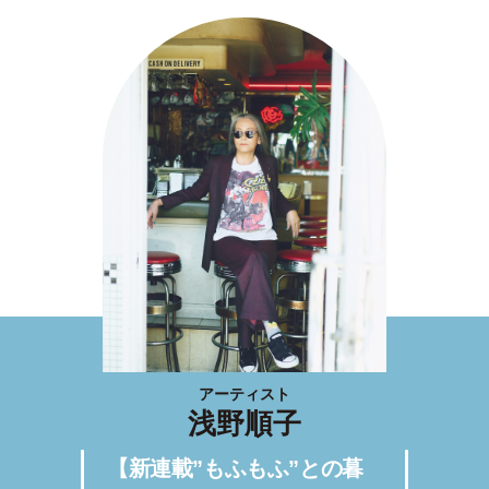
アーティスト
浅野順子
【新連載”もふもふ”との暮