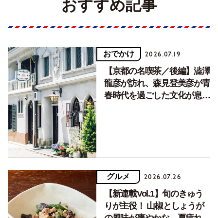
おすすめ記事
おでかけ
2026.07.19
【京都の名喫茶／後編】澁澤
龍彦が訪れ、森見登美彦が青
春時代を過ごした文化が息づ
く居場所。
グルメ
2026.07.26
【新連載Vol.1】旬のきゅう
りが主役！ 山椒としょうが
の風味が爽やかな、夏疲れを