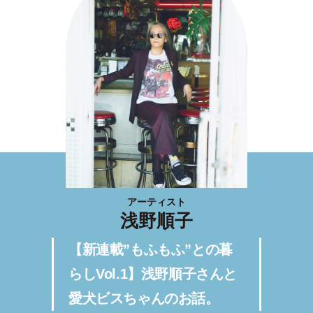
アーティスト
浅野順子
【新連載”もふもふ”との暮
らしVol.1】浅野順子さんと
愛犬ビスちゃんのお話。