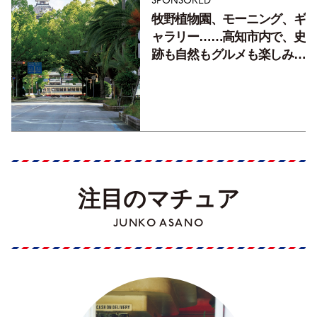
SPONSORED
牧野植物園、モーニング、ギ
ャラリー……高知市内で、史
跡も自然もグルメも楽しみ尽
くす！【地元の本屋さんとつ
くった町歩きガイド／高知編
Part1】
注目のマチュア
JUNKO ASANO