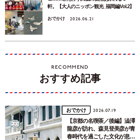
軒。【大人のニッポン観光_福岡編Vol.2】
おでかけ
2026.06.21
RECOMMEND
おすすめ記事
おでかけ
2026.07.19
【京都の名喫茶／後編】澁澤
龍彦が訪れ、森見登美彦が青
春時代を過ごした文化が息づ