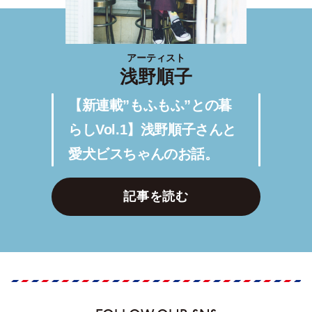
アーティスト
浅野順子
【新連載”もふもふ”との暮
らしVol.1】浅野順子さんと
愛犬ビスちゃんのお話。
記事を読む