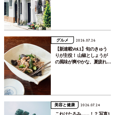
く居場所。
グルメ
2026.07.26
【新連載Vol.1】旬のきゅう
りが主役！ 山椒としょうが
の風味が爽やかな、夏疲れを
癒す10分おかず
美容と健康
2026.07.24
これはたるみ……！？ 写真1