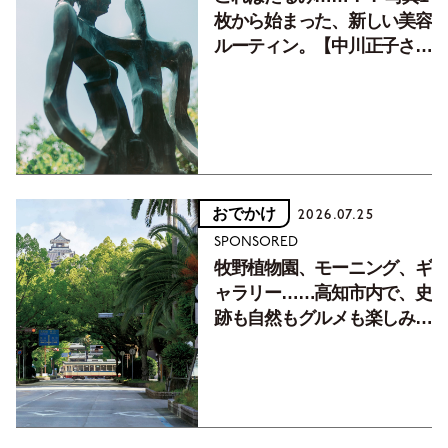
枚から始まった、新しい美容
ルーティン。【中川正子さん
フォトエッセイVol.2】
おでかけ
2026.07.25
SPONSORED
牧野植物園、モーニング、ギ
ャラリー……高知市内で、史
跡も自然もグルメも楽しみ尽
くす！【地元の本屋さんとつ
くった町歩きガイド／高知編
Part1】