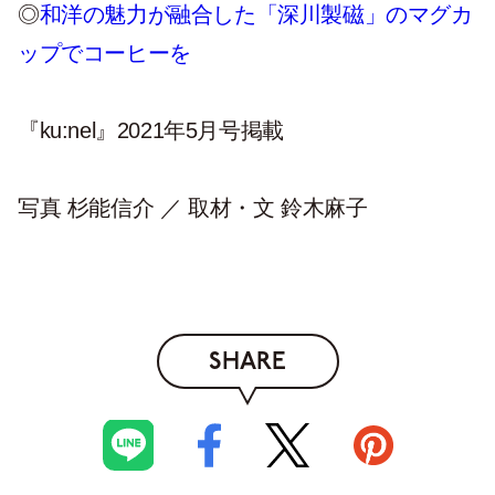
◎
和洋の魅力が融合した「深川製磁」のマグカ
ップでコーヒーを
『ku:nel』2021
年
5
月号掲載
写真 杉能信介 ／ 取材・文 鈴木麻子
SHARE