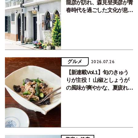
龍彦が訪れ、森見登美彦が青
春時代を過ごした文化が息づ
く居場所。
グルメ
2026.07.26
【新連載Vol.1】旬のきゅう
りが主役！ 山椒としょうが
の風味が爽やかな、夏疲れを
癒す10分おかず