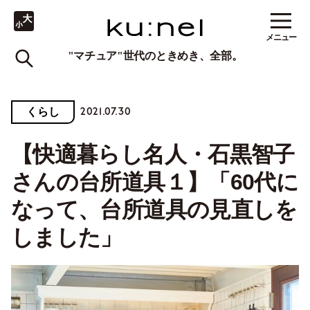
メニュー
"マチュア"世代のときめき、全部。
2021.07.30
くらし
【快適暮らし名人・石黒智子
さんの台所道具１】「60代に
なって、台所道具の見直しを
しました」