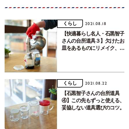
くらし
2021.08.18
【快適暮らし名人・石黒智子
さんの台所道具３】欠けたお
皿をあるものにリメイク、そ
のアイデアは？
くらし
2021.08.22
【石黒智子さんの台所道具
④】この先もずっと使える、
妥協しない道具選びのコツ。