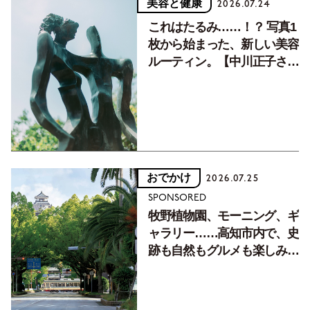
美容と健康
2026.07.24
これはたるみ……！？ 写真1
枚から始まった、新しい美容
ルーティン。【中川正子さん
フォトエッセイVol.2】
おでかけ
2026.07.25
SPONSORED
牧野植物園、モーニング、ギ
ャラリー……高知市内で、史
跡も自然もグルメも楽しみ尽
くす！【地元の本屋さんとつ
くった町歩きガイド／高知編
Part1】