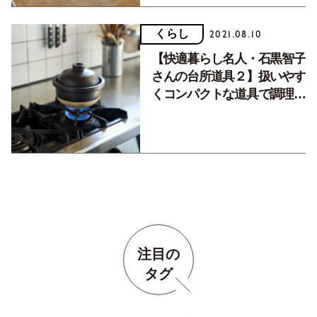
くらし
2021.08.10
【快適暮らし名人・石黒智子
さんの台所道具２】扱いやす
くコンパクトな道具で調理を
快適に。
注目の
タグ