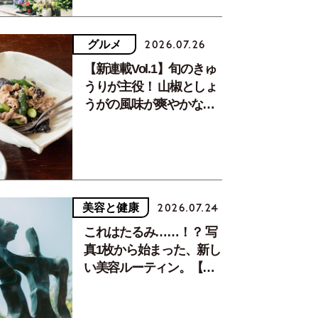
グルメ
2026.07.26
【新連載Vol.1】旬のきゅ
うりが主役！ 山椒としょ
うがの風味が爽やかな、
夏疲れを癒す10分おかず
美容と健康
2026.07.24
これはたるみ……！？ 写
真1枚から始まった、新し
い美容ルーティン。【中
川正子さんフォトエッセ
イVol.2】