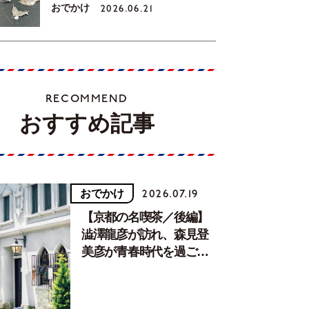
おでかけ
2026.06.21
RECOMMEND
おすすめ記事
おでかけ
2026.07.19
【京都の名喫茶／後編】
澁澤龍彦が訪れ、森見登
美彦が青春時代を過ごし
た文化が息づく居場所。