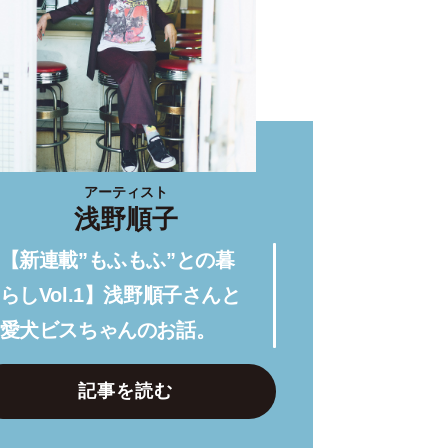
アーティスト
浅野順子
【新連載”もふもふ”との暮
らしVol.1】浅野順子さんと
愛犬ビスちゃんのお話。
記事を読む