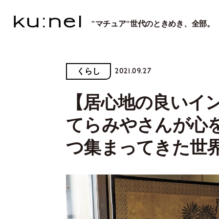
"マチュア"世代のときめき、全部。
2021.09.27
くらし
【居心地の良いイ
てらみやさんが心
つ集まってきた世