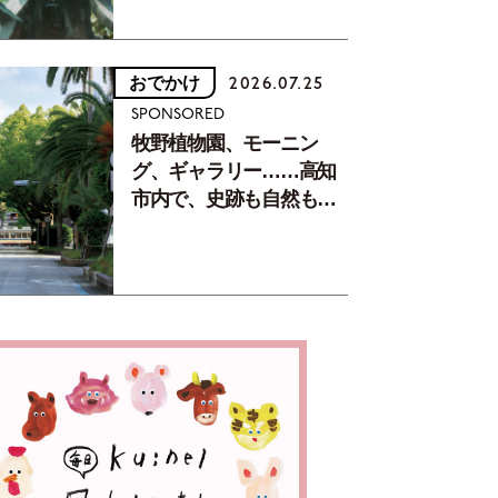
おでかけ
2026.07.25
SPONSORED
牧野植物園、モーニン
グ、ギャラリー……高知
市内で、史跡も自然もグ
ルメも楽しみ尽くす！
【地元の本屋さんとつく
った町歩きガイド／高知
編Part1】