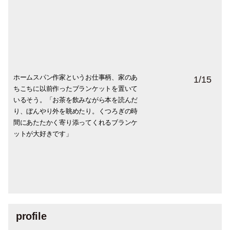
ホームスパン作家というお仕事柄、家のあ
いろんな花木を少しずつ買って、家のあち
インテリアは頻繁に変えられない代わり
見つけると必ず買ってしまうという、「オ
夫婦共に、家が仕事場。「一日３食とも家
お味噌とともに作り始めた梅干しも、一日
週に一度、パンを焼くという上杉さん。
季節の果物を見ると買わずにはいられない
庭にはレモン、文旦、柚子、ジューンベリ
なった実は、食べる分だけそのつど収穫し
おすそ分けした果実はケーキになって帰っ
お茶をするのは大切な時間。「仕事場と住
ハンドクリームは欠かせないもののひと
愛犬の散歩が日課。「ミニチュアシュナウ
クリスマスの訪れを知らせてくれる宿り
1
/
15
ちこちに以前作ったブランケットを置いて
こちに飾って。「いかにも「花器」然とし
に、気軽に部屋の雰囲気や気分を変えたい
ードリー・ノスタルジック」という名前の
で食事することが多く、毎日必ず一度はお
一粒が日課に。「食べるたび「梅はその日
「味噌を作るときに取っておいた米麹で起
という上杉さん。「果物は、見るのも食べ
ー、ブルーベリーが。「食べられるものを
ておすそ分け。「近所の友人や英国菓子屋
てくることも。「「kies」さんにおすそ分
まいが同じ場所なので、オンオフを付ける
つ。「犬をなでたり仕事で羊毛を触ってい
ザーのラングとの毎朝の散歩は、14年間ほ
木。「花屋に宿り木が並びだすと、部屋の
いるそう。「お茶を飲みながら本を読んだ
たものよりも、アンティークの空き瓶な
ときには花屋へ。「近所のお花屋さん「エ
薔薇。「楚々としたクラシックなドレスの
味噌汁を食べています。興味から始まった
の難のがれ」と心の中でつぶやいていま
こした酵母は、もう10年以上かけついだベ
るのも大好き。そのままはもちろん、サラ
植えたい、食いしん坊です。今年も無事に
「kies」さんにおすそ分けしています。農
けしたレモンが、おいしいヴィクトリアサ
ために、意識的にお茶の時間を作ります。
ると、手の脂をもっていかれるらしく、手
ぼ毎日の日課。嵐の日も雪の日も真夏日
片隅に、少しずつそれらしい飾り付けを始
り、ぼんやり外を眺めたり。くつろぎの時
ど、もともとは花器ではないものに活ける
ルスール」に駆け込みます。入り口からす
ような、ほんのりエクリュの花びらがなん
手前味噌仕込みも20年以上。今では米味
す」
テラン。先日イギリスに住んでいる友人か
ダに入れたり、白和えのような和食に取り
レモンが実ってくれました。裏年なのでち
薬も肥料も未使用、放ったらかしの自然栽
ンドウィッチケーキに。レモンカードでス
緑茶、珈琲、紅茶、中国茶、ときには庭の
がかさついてくるといよいよ冬本番のスタ
も、同じ公園を歩いていると、自然に季節
めます。クリスマスとは関係ないけれど、
間にあたたかく寄り添ってくれるブランケ
のが好み。左はもともとリキュールが入っ
でに、パリに来たのかと見まごう佇まい。
とも可憐で大好きです」
噌、麦味噌、３年以上寝かせた味噌の3種類
ら、トラディショナルなオーブンミトンを
入れてもおいしいですね」
ょっと少なめです」
培だから、皮まで使えるのでお菓子や料理
ポンジをサンドして、チョコレートバター
ハーブを摘んでハーブティーに。お気に入
ート。ハンドクリームの出番。いろいろ試
のうつろいに敏感になります」
友だちからいただいたフランスの古い陶製
ットが大好きです」
ていた陶製の瓶。右はイギリスで使われて
ひと枝活けただけでお部屋の空気がふわっ
を気分や季節に応じて合わせています。食
誕生日プレゼントにいただいたので、なに
に重宝しています」
クリームをトッピング。おいしいお菓子屋
りのお茶で一息つくと、その後の仕事もは
してたどり着いた私的最強アイテムがこ
のフェーブを並べてみたら、なんとなくい
いたワイングラスを洗うための道具だそ
と変わるような、センス抜群のセレクト。
欲がない時でも身体が温まり、お腹が落ち
かと使いたくて、あれこれ焼いています」
さんが近所にあるって、とんでもなく幸せ
かどるかも」
れ。特に「Lo」のハンドクリームはお風呂
い感じに」
う」
欲しいお花がありすぎて、いつもあれこれ
着きます」
なことです」
上がりに手のついでに全身に使用すると、
悩んでしまいます」
うっとりするような癒しの香りに包まれ、
眠りにつけるという贅沢な特典も」
profile