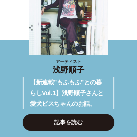
アーティスト
浅野順子
【新連載”もふもふ”との暮
らしVol.1】浅野順子さんと
愛犬ビスちゃんのお話。
記事を読む