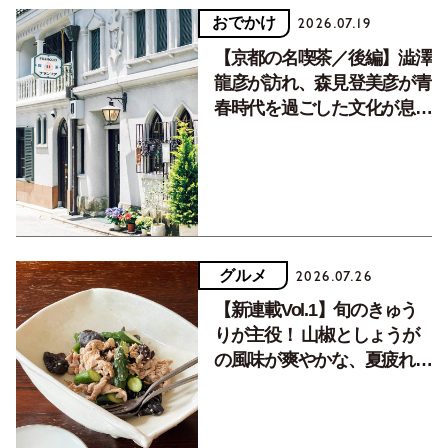
おでかけ
2026.07.19
【京都の名喫茶／後編】澁澤
龍彦が訪れ、森見登美彦が青
春時代を過ごした文化が息づ
く居場所。
グルメ
2026.07.26
【新連載Vol.1】旬のきゅう
りが主役！ 山椒としょうが
の風味が爽やかな、夏疲れを
癒す10分おかず