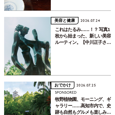
美容と健康
2026.07.24
これはたるみ……！？ 写真1
枚から始まった、新しい美容
ルーティン。【中川正子さん
フォトエッセイVol.2】
おでかけ
2026.07.25
SPONSORED
牧野植物園、モーニング、ギ
ャラリー……高知市内で、史
跡も自然もグルメも楽しみ尽