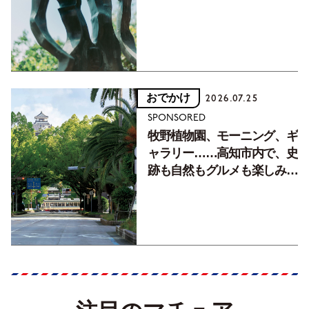
おでかけ
2026.07.25
SPONSORED
牧野植物園、モーニング、ギ
ャラリー……高知市内で、史
跡も自然もグルメも楽しみ尽
くす！【地元の本屋さんとつ
くった町歩きガイド／高知編
Part1】