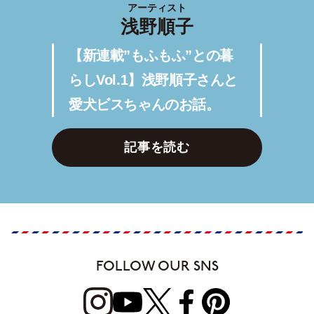
アーティスト
浅野順子
【新連載”もふもふ”との暮
らしVol.1】浅野順子さんと
愛犬ビスちゃんのお話。
記事を読む
FOLLOW OUR SNS