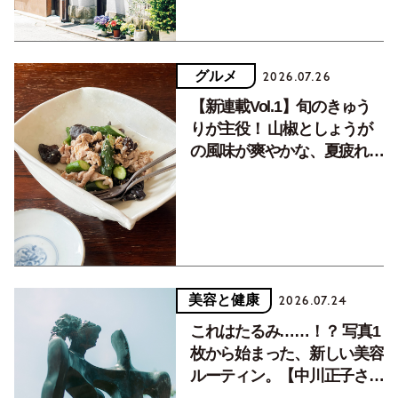
グルメ
2026.07.26
【新連載Vol.1】旬のきゅう
りが主役！ 山椒としょうが
の風味が爽やかな、夏疲れを
癒す10分おかず
美容と健康
2026.07.24
これはたるみ……！？ 写真1
枚から始まった、新しい美容
ルーティン。【中川正子さん
フォトエッセイVol.2】