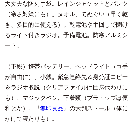
大丈夫な防刃手袋。レインジャケットとパンツ
（寒さ対策にも）。タオル、てぬぐい（早く乾
き、多目的に使える）。乾電池や手回しで聞け
るライト付きラジオ。予備電池。防寒アルミシ
ート。
（下段）携帯バッテリー、ヘッドライト（両手
が自由に）、小銭。緊急連絡先＆身分証コピー
＆ラジオ取説（クリアファイルは団扇代わりに
も）、マジックペン。下着類（ブラトップは便
利とか）。『
無印良品
』の大判ストール（体に
かけて寝たりも）。