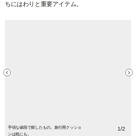
ちにはわりと重要アイテム。
手頃な値段で探したもの。旅行用クッショ
その寝袋とマットは、軽いけど大きいので
1
/
2
ンは枕にも。
別の袋へ。クッションはリュックに入れた