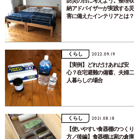
防災の日に考えよう。整理収
納アドバイザーが実践する災
害に備えたインテリアとは？
くらし
2022.09.19
【実例】どれだけあれば安
心？在宅避難の備蓄、夫婦二
人暮らしの場合
くらし
2021.08.18
【使いやすい食器棚のつくり
方／後編】食器棚は家の倉庫