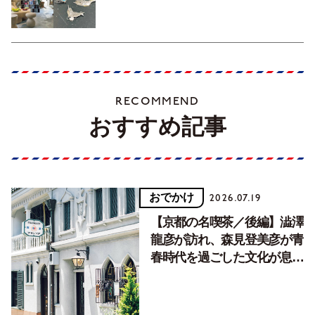
RECOMMEND
おすすめ記事
おでかけ
2026.07.19
【京都の名喫茶／後編】澁澤
龍彦が訪れ、森見登美彦が青
春時代を過ごした文化が息づ
く居場所。