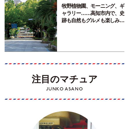
牧野植物園、モーニング、ギ
ャラリー……高知市内で、史
跡も自然もグルメも楽しみ尽
くす！【地元の本屋さんとつ
くった町歩きガイド／高知編
Part1】
注目のマチュア
JUNKO ASANO