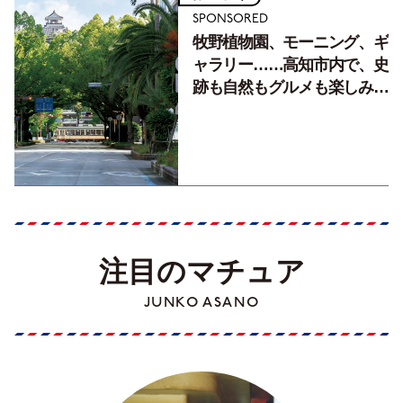
SPONSORED
牧野植物園、モーニング、ギ
ャラリー……高知市内で、史
跡も自然もグルメも楽しみ尽
くす！【地元の本屋さんとつ
くった町歩きガイド／高知編
Part1】
注目のマチュア
JUNKO ASANO