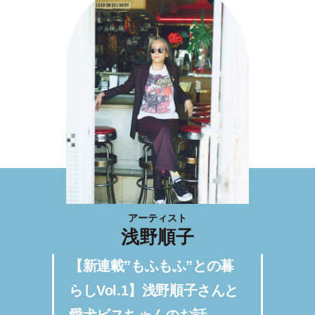
アーティスト
浅野順子
【新連載”もふもふ”との暮
らしVol.1】浅野順子さんと
愛犬ビスちゃんのお話。