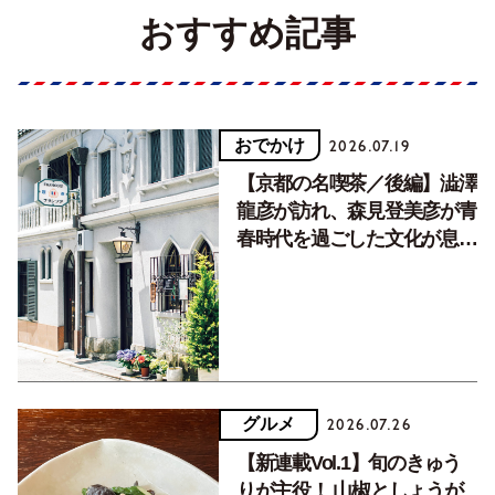
おすすめ記事
おでかけ
2026.07.19
【京都の名喫茶／後編】澁澤
龍彦が訪れ、森見登美彦が青
春時代を過ごした文化が息づ
く居場所。
グルメ
2026.07.26
【新連載Vol.1】旬のきゅう
りが主役！ 山椒としょうが