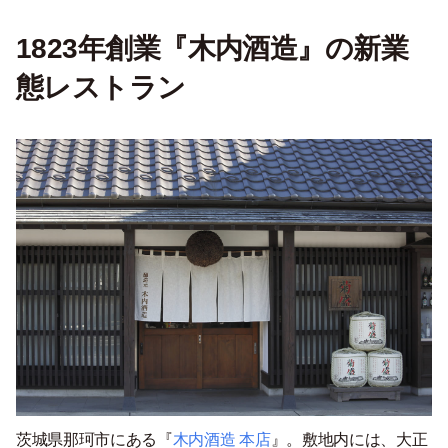
1823年創業『木内酒造』の新業
態レストラン
茨城県那珂市にある『
木内酒造 本店
』。敷地内には、大正