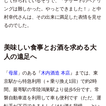
して作られているそうで、「デザートのペアリ
ングは難しかった。やっとできました！」と中
村幸代さんは、その出来に満足した表情を見せ
るのでした。
美味しい食事とお酒を求める大
人の遠足へ
「
母屋
」のある『
木内酒造 本店
』までは、東
京駅から特急利用（＋乗り換え1回）で約2時
間。最寄駅の常陸鴻巣駅より徒歩5分です。常
磐自動車道を利用して車も便利です（ただ、運
転手が下戸であるもしくはお酒を我慢......とい