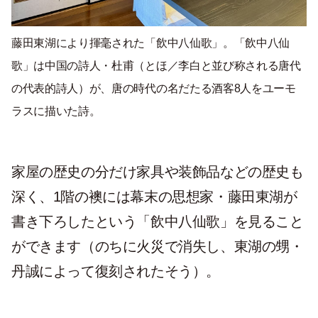
藤田東湖により揮毫された「飲中八仙歌」。「飲中八仙
歌」は中国の詩人・杜甫（とほ／李白と並び称される唐代
の代表的詩人）が、唐の時代の名だたる酒客8人をユーモ
ラスに描いた詩。
家屋の歴史の分だけ家具や装飾品などの歴史も
深く、1階の襖には幕末の思想家・藤田東湖が
書き下ろしたという「飲中八仙歌」を見ること
ができます（のちに火災で消失し、東湖の甥・
丹誠によって復刻されたそう）。