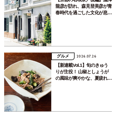
龍彦が訪れ、森見登美彦が青
春時代を過ごした文化が息づ
く居場所。
グルメ
2026.07.26
【新連載Vol.1】旬のきゅう
りが主役！ 山椒としょうが
の風味が爽やかな、夏疲れを
癒す10分おかず