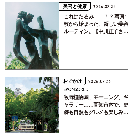
美容と健康
2026.07.24
これはたるみ……！？ 写真1
枚から始まった、新しい美容
ルーティン。【中川正子さん
フォトエッセイVol.2】
おでかけ
2026.07.25
SPONSORED
牧野植物園、モーニング、ギ
ャラリー……高知市内で、史
跡も自然もグルメも楽しみ尽
くす！【地元の本屋さんとつ
くった町歩きガイド／高知編