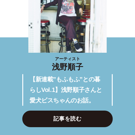
アーティスト
浅野順子
【新連載”もふもふ”との暮
らしVol.1】浅野順子さんと
愛犬ビスちゃんのお話。
記事を読む