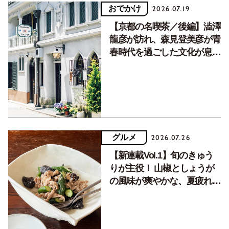
おでかけ
2026.07.19
【京都の名喫茶／後編】澁澤
龍彦が訪れ、森見登美彦が青
春時代を過ごした文化が息づ
く居場所。
グルメ
2026.07.26
【新連載Vol.1】旬のきゅう
りが主役！ 山椒としょうが
の風味が爽やかな、夏疲れを
癒す10分おかず