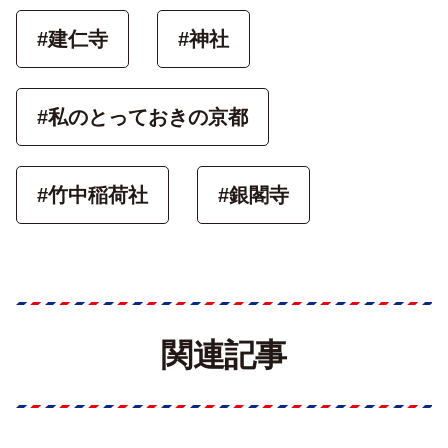
#建仁寺
#神社
#私のとっておきの京都
#竹中稲荷社
#銀閣寺
関連記事