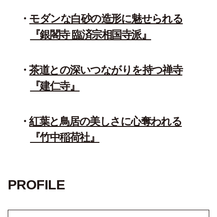
モダンな白砂の造形に魅せられる
『銀閣寺 臨済宗相国寺派』
茶道との深いつながりを持つ禅寺
『建仁寺』
紅葉と鳥居の美しさに心奪われる
『竹中稲荷社』
PROFILE