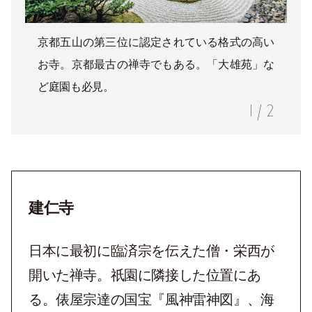
京都五山の第三位に認定されている格式の高い
お寺。京都最古の禅寺でもある。「大雄苑」な
ど庭園も必見。
1
/
2
建仁寺
日本に最初に臨済宗を伝えた僧・栄西が
開いた禅寺。祇園に隣接した位置にあ
る。俵屋宗達の国宝『風神雷神図』、海