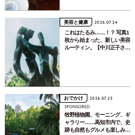
美容と健康
2026.07.24
これはたるみ……！？ 写真1
枚から始まった、新しい美容
ルーティン。【中川正子さん
フォトエッセイVol.2】
おでかけ
2026.07.25
SPONSORED
牧野植物園、モーニング、ギ
ャラリー……高知市内で、史
跡も自然もグルメも楽しみ尽