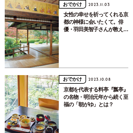
おでかけ
2023.11.03
女性の幸せを祈ってくれる京
都の神様に会いたくて。俳
優・羽田美智子さんが教える
女性におすすめの「神社仏
閣」3選
おでかけ
2023.10.08
京都を代表する料亭『瓢亭』
の名物・明治元年から続く至
福の「朝がゆ」とは？