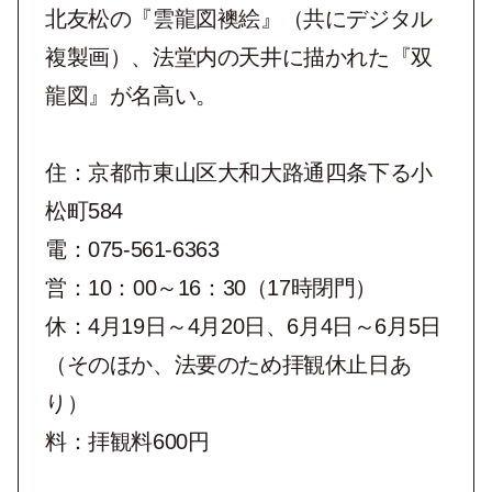
北友松の『雲龍図襖絵』（共にデジタル
複製画）、法堂内の天井に描かれた『双
龍図』が名高い。
住：京都市東山区大和大路通四条下る小
松町584
電：075-561-6363
営：10：00～16：30（17時閉門）
休：4月19日～4月20日、6月4日～6月5日
（そのほか、法要のため拝観休止日あ
り）
料：拝観料600円