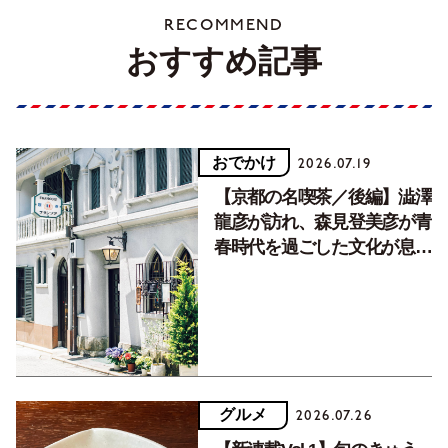
RECOMMEND
おすすめ記事
おでかけ
2026.07.19
【京都の名喫茶／後編】澁澤
龍彦が訪れ、森見登美彦が青
春時代を過ごした文化が息づ
く居場所。
グルメ
2026.07.26