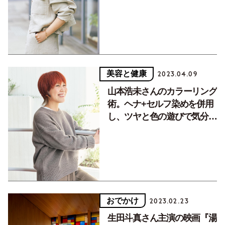
なこと【美容家のケア】
美容と健康
2023.04.09
山本浩未さんのカラーリング
術。ヘナ+セルフ染めを併用
し、ツヤと色の遊びで気分を
上げて
おでかけ
2023.02.23
生田斗真さん主演の映画『湯