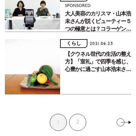
SPONSORED
大人美容のカリスマ・山本浩
未さんが説くビューティー５
つの極意とは？コラーゲン入
りコーヒーゼリーのレシピも
くらし
大公開！
2021.06.23
【クウネル世代の生活の整え
方】「室礼」で四季を感じ、
心豊かに過ごす山本浩未さん
の暮らし
1
2