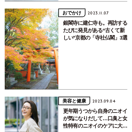
おでかけ
2023.11.07
銀閣寺に建仁寺も。再訪する
たびに発見がある“古くて新
しい”京都の「寺社仏閣」3選
美容と健康
2023.09.04
更年期うつから自身のニオイ
が気になりだして…口臭と女
性特有のニオイのケアに大切