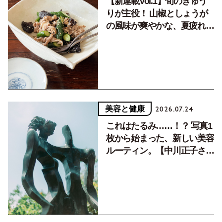
【新連載Vol.1】旬のきゅう
りが主役！ 山椒としょうが
の風味が爽やかな、夏疲れを
癒す10分おかず
美容と健康
2026.07.24
これはたるみ……！？ 写真1
枚から始まった、新しい美容
ルーティン。【中川正子さん
フォトエッセイVol.2】