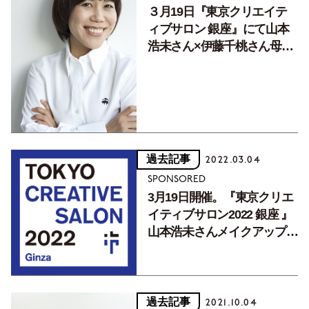
３月19日『東京クリエイテ
ィブサロン 銀座』にて山本
浩未さん×伊藤千桃さん母娘
が共演。「誰でもきれいにな
れる」メソッドを伝授！イン
スタライブ配信も
過去記事
2022.03.04
SPONSORED
3月19日開催。『東京クリエ
イティブサロン2022 銀座 』
山本浩未さんメイクアップシ
ョーに20名様をご招待！
過去記事
2021.10.04