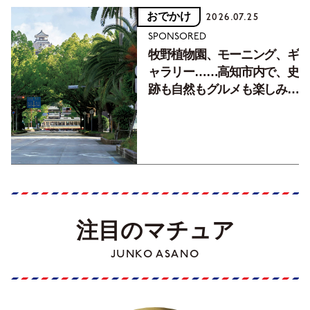
おでかけ
2026.07.25
SPONSORED
牧野植物園、モーニング、ギ
ャラリー……高知市内で、史
跡も自然もグルメも楽しみ尽
くす！【地元の本屋さんとつ
くった町歩きガイド／高知編
Part1】
注目のマチュア
JUNKO ASANO