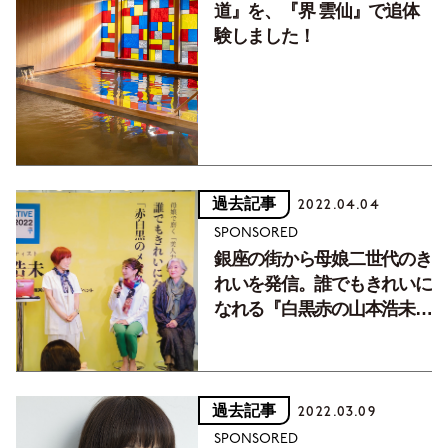
道』を、『界 雲仙』で追体
験しました！
過去記事
2022.04.04
SPONSORED
銀座の街から母娘二世代のき
れいを発信。誰でもきれいに
なれる『白黒赤の山本浩未メ
ソッド』
過去記事
2022.03.09
SPONSORED