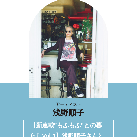
アーティスト
浅野順子
【新連載”もふもふ”との暮
らしVol.1】浅野順子さんと