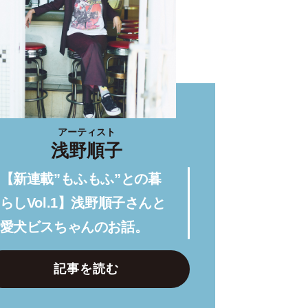
アーティスト
浅野順子
【新連載”もふもふ”との暮
らしVol.1】浅野順子さんと
愛犬ビスちゃんのお話。
記事を読む