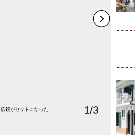
1
/
3
十倍鏡がセットになった
い！』ってみなさんおっ
テールと全体をバランス
。
ておけば対処法がわかり
りするのに便利という綿