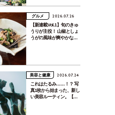
グルメ
2026.07.26
【新連載Vol.1】旬のきゅ
うりが主役！ 山椒としょ
うがの風味が爽やかな、
夏疲れを癒す10分おかず
美容と健康
2026.07.24
これはたるみ……！？ 写
真1枚から始まった、新し
い美容ルーティン。【中
川正子さんフォトエッセ
イVol.2】