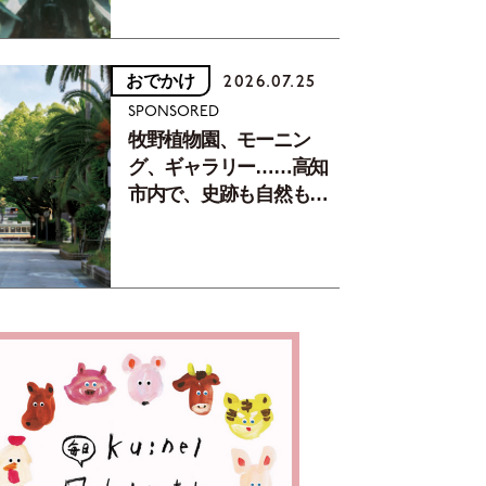
おでかけ
2026.07.25
SPONSORED
牧野植物園、モーニン
グ、ギャラリー……高知
市内で、史跡も自然もグ
ルメも楽しみ尽くす！
【地元の本屋さんとつく
った町歩きガイド／高知
編Part1】