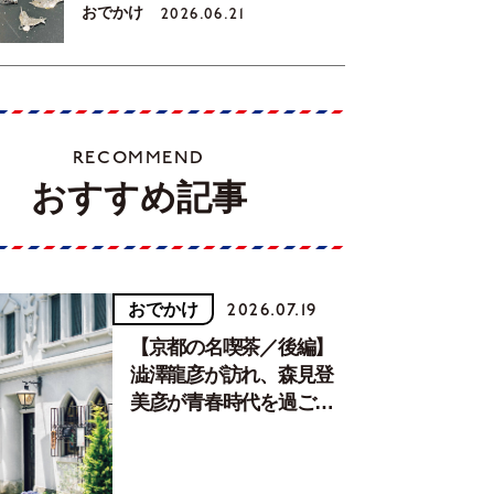
おでかけ
2026.06.21
RECOMMEND
おすすめ記事
おでかけ
2026.07.19
【京都の名喫茶／後編】
澁澤龍彦が訪れ、森見登
美彦が青春時代を過ごし
た文化が息づく居場所。