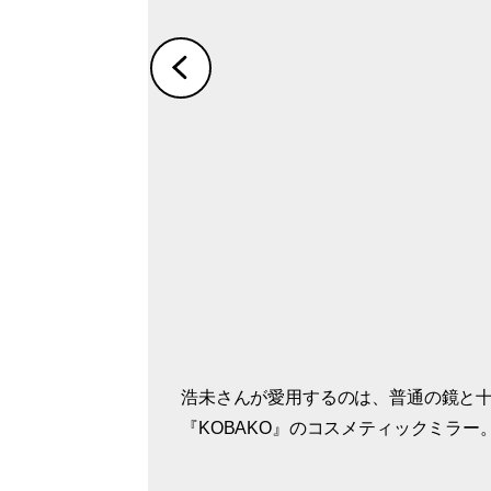
浩未さんが愛用するのは、普通の鏡と
「10倍鏡でなんか『見たくない！こわ
「大切なのは木を見て森を見る。ディ
『KOBAKO』のコスメティックミラー
しゃいますが、いまの自分を頭に入れ
よく見てください」
ます」。メイクを直したりなじませた
棒の使い方も伝授。