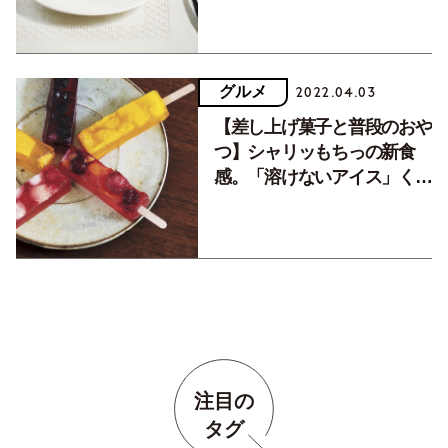
ツとは？
グルメ
2022.04.03
【差し上げ菓子と普段のおや
つ】シャリッもちっの新食
感。「溶けないアイス」くず
バーの魅力と、ゼイタク煎餅
の思い出。
注目の
タグ