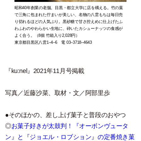
昭和40年創業の老舗。目黒・都立大学に店を構える。竹の葉
で三角に包まれた佇まいが美しい、名物の八雲もちは毎日売
り切れるほどの人気ぶり。黒砂糖で甘さ控えめに仕上げたふ
わふわのやわらかい生地に、砕いたカシューナッツの食感が
よく合う。（8個 竹箱入り2,028円）
東京都目黒区八雲1–4–6 電 03–3718–4643
『ku:nel』2021年11月号掲載
写真／近藤沙菜、取材・文／阿部里歩
●そのほかの、差し上げ菓子と普段のおやつ
◎
お菓子好きが太鼓判！『オーボンヴュータ
ン』と『ジョエル・ロブション』の定番焼き菓