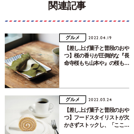
関連記事
グルメ
2022.04.19
【差し上げ菓子と普段のおや
つ】桜の香りが圧倒的な『長
命寺桜もち山本や』の桜もち
と、京都『鍵善良房』のおめ
でたいお菓子。
グルメ
2022.03.24
【差し上げ菓子と普段のおや
つ】フードスタイリストが欠
かさずストックし、「ここ
ぞ」というときに贈るスイー