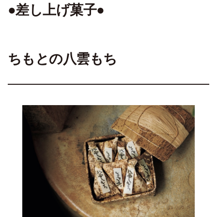
●差し上げ菓子●
ちもと
の八雲もち