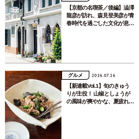
【京都の名喫茶／後編】澁澤
龍彦が訪れ、森見登美彦が青
春時代を過ごした文化が息づ
く居場所。
グルメ
2026.07.26
【新連載Vol.1】旬のきゅう
りが主役！ 山椒としょうが
の風味が爽やかな、夏疲れを
癒す10分おかず