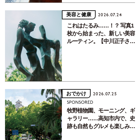
美容と健康
2026.07.24
これはたるみ……！？ 写真1
枚から始まった、新しい美容
ルーティン。【中川正子さん
フォトエッセイVol.2】
おでかけ
2026.07.25
SPONSORED
牧野植物園、モーニング、ギ
ャラリー……高知市内で、史
跡も自然もグルメも楽しみ尽
くす！【地元の本屋さんとつ