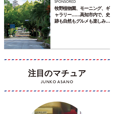
SPONSORED
牧野植物園、モーニング、ギ
ャラリー……高知市内で、史
跡も自然もグルメも楽しみ尽
くす！【地元の本屋さんとつ
くった町歩きガイド／高知編
Part1】
注目のマチュア
JUNKO ASANO