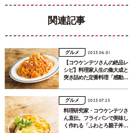
関連記事
グルメ
2023.06.01
【コウケンテツさんの絶品レ
シピ】料理家人生の集大成と
突き詰めた定番料理「感動ナ
ポリタン」
グルメ
2023.07.25
料理研究家・コウケンテツさ
ん直伝。フライパンで美味し
く作れる「ふわとろ親子丼」
レシピ