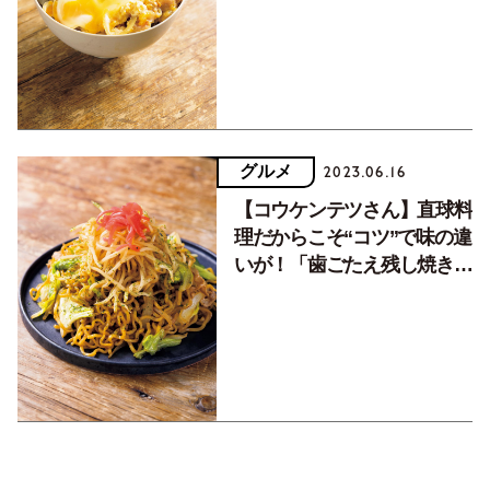
グルメ
2023.06.16
【コウケンテツさん】直球料
理だからこそ“コツ”で味の違
いが！「歯ごたえ残し焼きそ
ば」の作り方