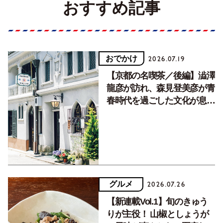
おすすめ記事
おでかけ
2026.07.19
【京都の名喫茶／後編】澁澤
龍彦が訪れ、森見登美彦が青
春時代を過ごした文化が息づ
く居場所。
グルメ
2026.07.26
【新連載Vol.1】旬のきゅう
りが主役！ 山椒としょうが