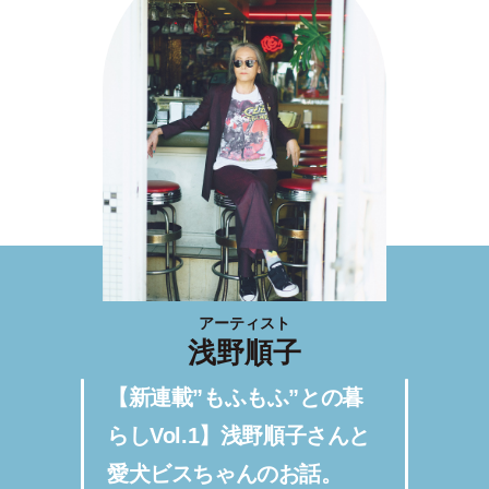
アーティスト
浅野順子
【新連載”もふもふ”との暮
らしVol.1】浅野順子さんと
愛犬ビスちゃんのお話。