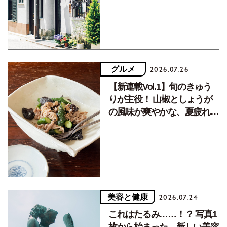
グルメ
2026.07.26
【新連載Vol.1】旬のきゅう
りが主役！ 山椒としょうが
の風味が爽やかな、夏疲れを
癒す10分おかず
美容と健康
2026.07.24
これはたるみ……！？ 写真1