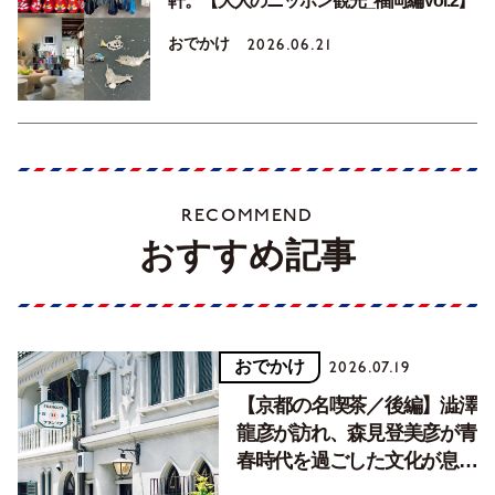
軒。【大人のニッポン観光_福岡編Vol.2】
おでかけ
2026.06.21
RECOMMEND
おすすめ記事
おでかけ
2026.07.19
【京都の名喫茶／後編】澁澤
龍彦が訪れ、森見登美彦が青
春時代を過ごした文化が息づ
く居場所。