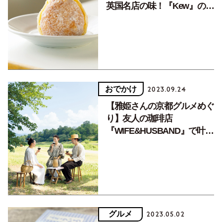
英国名店の味！『Kew』のと
ろけるドーナツ
おでかけ
2023.09.24
【雅姫さんの京都グルメめぐ
り】友人の珈琲店
『WIFE&HUSBAND』で叶え
た憧れのピクニック
グルメ
2023.05.02