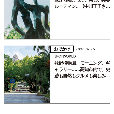
枚から始まった、新しい美容
ルーティン。【中川正子さん
フォトエッセイVol.2】
おでかけ
2026.07.25
SPONSORED
牧野植物園、モーニング、ギ
ャラリー……高知市内で、史
跡も自然もグルメも楽しみ尽
くす！【地元の本屋さんとつ
くった町歩きガイド／高知編
Part1】