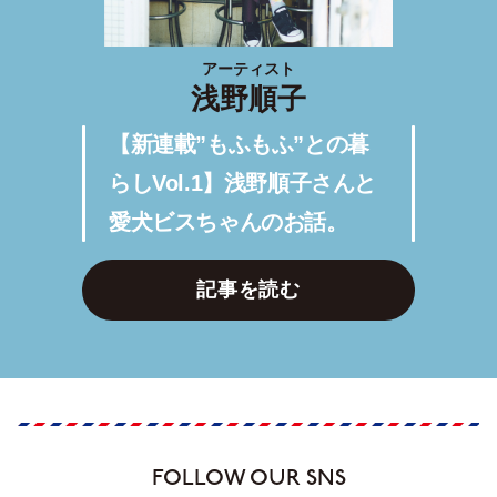
アーティスト
浅野順子
【新連載”もふもふ”との暮
らしVol.1】浅野順子さんと
愛犬ビスちゃんのお話。
記事を読む
FOLLOW OUR SNS