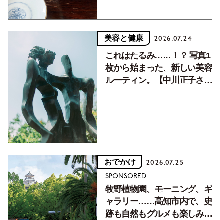
美容と健康
2026.07.24
これはたるみ……！？ 写真1
枚から始まった、新しい美容
ルーティン。【中川正子さん
フォトエッセイVol.2】
おでかけ
2026.07.25
SPONSORED
牧野植物園、モーニング、ギ
ャラリー……高知市内で、史
跡も自然もグルメも楽しみ尽