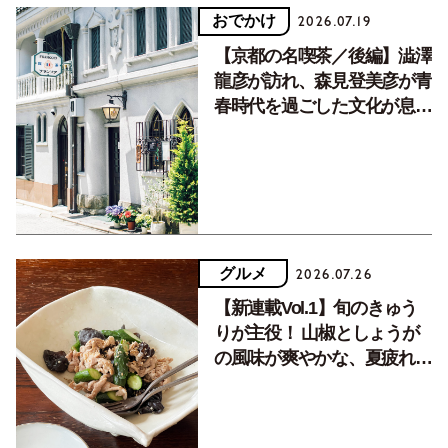
おでかけ
2026.07.19
【京都の名喫茶／後編】澁澤
龍彦が訪れ、森見登美彦が青
春時代を過ごした文化が息づ
く居場所。
グルメ
2026.07.26
【新連載Vol.1】旬のきゅう
りが主役！ 山椒としょうが
の風味が爽やかな、夏疲れを
癒す10分おかず