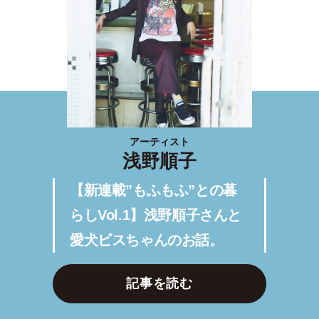
アーティスト
浅野順子
【新連載”もふもふ”との暮
らしVol.1】浅野順子さんと
愛犬ビスちゃんのお話。
記事を読む