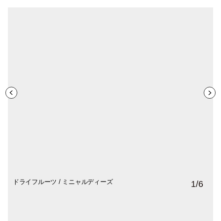
ドライフルーツ / ミニャルディーズ
1 皿目『テリーヌ』
2 皿目『ガスパチョ』
3 皿目『パフェ』
食後のドリンクは、丸山珈琲のオリジナル
2010 年にお菓子とパフェの店「BIEN-
1
/
6
ブレンドコーヒー、紅茶、ハーブティーの
ÊTRE PÂTISSERIE」、2017 年にはジェラ
中から選べます。
ートとベイクの店 「FLOTO」をオープン。
素材の持ち味をいかしたスイーツが人気を