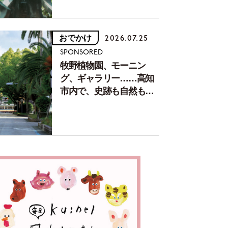
おでかけ
2026.07.25
SPONSORED
牧野植物園、モーニン
グ、ギャラリー……高知
市内で、史跡も自然もグ
ルメも楽しみ尽くす！
【地元の本屋さんとつく
った町歩きガイド／高知
編Part1】