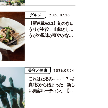
グルメ
2026.07.26
【新連載Vol.1】旬のきゅ
うりが主役！ 山椒としょ
うがの風味が爽やかな、
夏疲れを癒す10分おかず
美容と健康
2026.07.24
これはたるみ……！？ 写
真1枚から始まった、新し
い美容ルーティン。【中
川正子さんフォトエッセ
イVol.2】