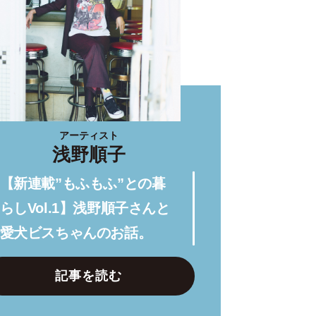
アーティスト
浅野順子
【新連載”もふもふ”との暮
らしVol.1】浅野順子さんと
愛犬ビスちゃんのお話。
記事を読む