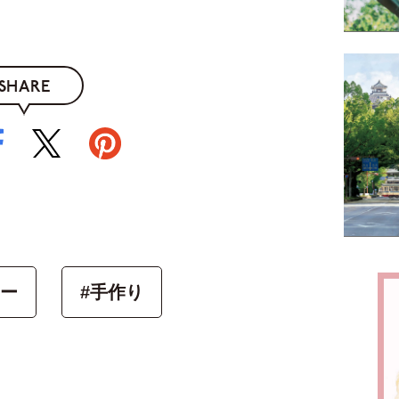
SHARE
レー
#手作り