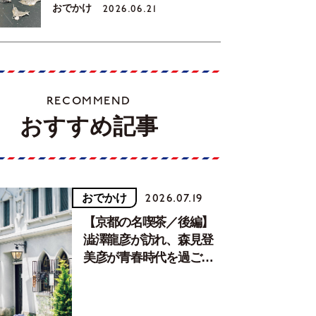
おでかけ
2026.06.21
RECOMMEND
おすすめ記事
おでかけ
2026.07.19
【京都の名喫茶／後編】
澁澤龍彦が訪れ、森見登
美彦が青春時代を過ごし
た文化が息づく居場所。