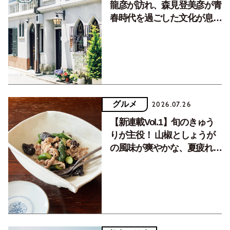
龍彦が訪れ、森見登美彦が青
春時代を過ごした文化が息づ
く居場所。
グルメ
2026.07.26
【新連載Vol.1】旬のきゅう
りが主役！ 山椒としょうが
の風味が爽やかな、夏疲れを
癒す10分おかず