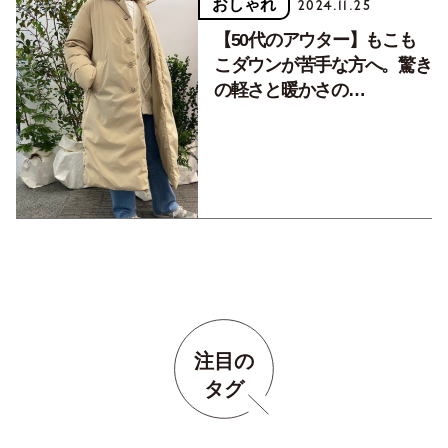
おしゃれ
2024.11.25
【50代のアウター】もこも
こダウンが苦手な方へ。驚き
の軽さと暖かさの
『NEUTRALWORKS.』ダウ
ン
注目の
タグ