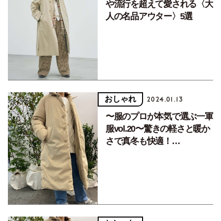
や流行を超えて愛される〈大
人の名品アウター〉5選
おしゃれ
2024.01.13
〜服のプロが本気で選ぶ一軍
服vol.20〜驚きの軽さと暖か
さで真冬も快適！
『NEUTRALWORKS.』のダ
ウンコート