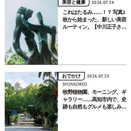
美容と健康
2026.07.24
これはたるみ……！？ 写真1
枚から始まった、新しい美容
ルーティン。【中川正子さん
フォトエッセイVol.2】
おでかけ
2026.07.25
SPONSORED
牧野植物園、モーニング、ギ
ャラリー……高知市内で、史
跡も自然もグルメも楽しみ尽
くす！【地元の本屋さんとつ
くった町歩きガイド／高知編
Part1】