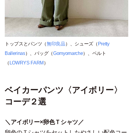
トップスとパンツ（
無印良品
）、シューズ（
Pretty
Ballerinas
）、バッグ（
Gomyomarche
）、ベルト
（
LOWRYS FARM
）
ベイカーパンツ〈アイボリー〉
コーデ２選
＼アイボリー×卵色Ｔシャツ／
卵色のＴシャツをセットしたやさしい配色コー