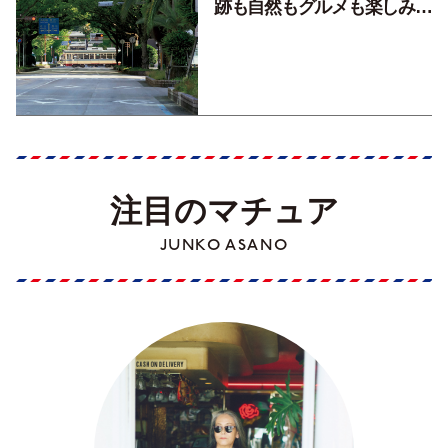
跡も自然もグルメも楽しみ尽
くす！【地元の本屋さんとつ
くった町歩きガイド／高知編
Part1】
注目のマチュア
JUNKO ASANO