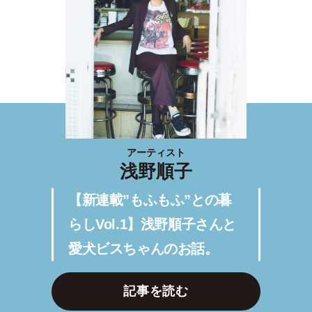
アーティスト
浅野順子
【新連載”もふもふ”との暮
らしVol.1】浅野順子さんと
愛犬ビスちゃんのお話。
記事を読む