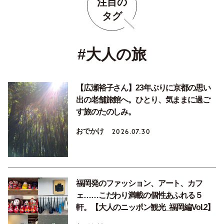
注目の
タグ
#大人の旅
【広瀬裕子さん】23年ぶりに京都の思い
出の老舗旅館へ。ひとり、気ままに過ご
す旅のたのしみ。
おでかけ
2026.07.30
福岡発のファッション、アート、カフ
ェ……こだわり満載の個性あふれる５
軒。【大人のニッポン観光_福岡編Vol.2】