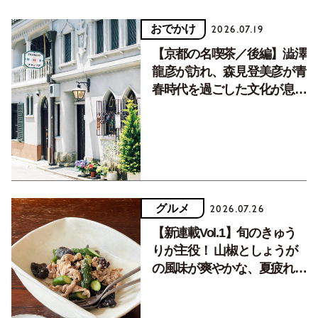
おでかけ
2026.07.19
【京都の名喫茶／後編】澁澤
龍彦が訪れ、森見登美彦が青
春時代を過ごした文化が息づ
く居場所。
グルメ
2026.07.26
【新連載Vol.1】旬のきゅう
りが主役！ 山椒としょうが
の風味が爽やかな、夏疲れを
癒す10分おかず