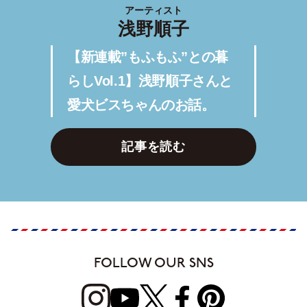
アーティスト
浅野順子
【新連載”もふもふ”との暮
らしVol.1】浅野順子さんと
愛犬ビスちゃんのお話。
記事を読む
FOLLOW OUR SNS