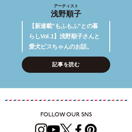
アーティスト
浅野順子
【新連載”もふもふ”との暮
らしVol.1】浅野順子さんと
愛犬ビスちゃんのお話。
記事を読む
FOLLOW OUR SNS