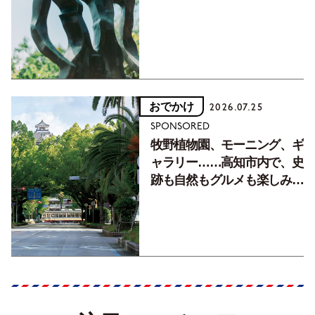
フォトエッセイVol.2】
おでかけ
2026.07.25
SPONSORED
牧野植物園、モーニング、ギ
ャラリー……高知市内で、史
跡も自然もグルメも楽しみ尽
くす！【地元の本屋さんとつ
くった町歩きガイド／高知編
Part1】