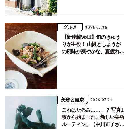
グルメ
2026.07.26
【新連載Vol.1】旬のきゅう
りが主役！ 山椒としょうが
の風味が爽やかな、夏疲れを
癒す10分おかず
美容と健康
2026.07.24
これはたるみ……！？ 写真1
枚から始まった、新しい美容
ルーティン。【中川正子さん