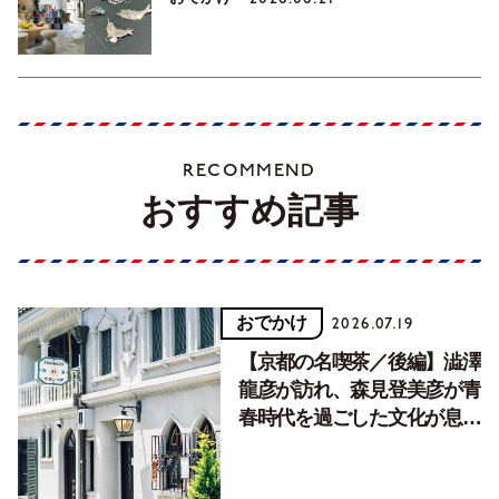
RECOMMEND
おすすめ記事
おでかけ
2026.07.19
【京都の名喫茶／後編】澁澤
龍彦が訪れ、森見登美彦が青
春時代を過ごした文化が息づ
く居場所。