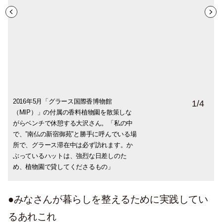
2016年5月「グラース国際香博物館
カンヌのヨットハーバーに面した、アパル
カンヌの社長宅のテラスで一服立てて差し
カンヌ滞在中の様子。「マルシェで食材を
1
/
4
（MIP）」の付属の香料植物園を散策しな
トマンのベランダで撮影した一枚。お菓子
上げた時のもの。お菓子はとらやの一口サ
買い、夕方から一人飲みのパーティをして
がらベンチで休憩する大沢さん。「私の中
は前の晩のディナーで、エスプレッソにつ
イズの羊羹を持参。
いるところです」
で、”南仏の新宿御苑”と勝手に呼んでいる場
いてきたメープル味のクッキー。
所で、グラース滞在中は必ず訪れます。か
ぶっているハットは、強烈な日差しのた
め、植物園で貸してくださるもの」
●みなさんが暮らしを整えるために実践してい
るあれこれ